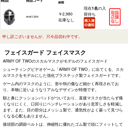
商品
商品コード
納期
現在
1名
の入
￥2,980
荷待ち
rev61264
在庫なし
申し訳ございませんが、只今品切れ中です。
フェイスガード フェイスマスク
ARMY OF TWOのスカルマスクがモデルのフェイスガード
シューティングビデオゲーム「ARMY OF TWO」に出てくる、スカ
ルマスクをモデルにした強化プラスチック製フェイスガードです。
ゲーム内のマスクのように、形や頬の傷など細かく再現されてお
り、本物に近いようなリアルなデザインが特徴です。
額と鼻にクッションパッドがついており、直接マスクが当たらず痛
くなりにくく、口回りにベンチレーションがあり息苦しさを軽減し
ます。また、目の部分はメッシュ製で、通気性がよく曇って見づら
くなる心配もありません。
後頭部の調節ベルトは、伸縮性に優れたゴム製で頭にフィットして