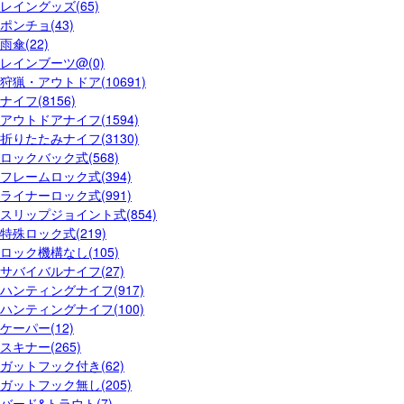
レイングッズ(65)
ポンチョ(43)
雨傘(22)
レインブーツ@(0)
狩猟・アウトドア(10691)
ナイフ(8156)
アウトドアナイフ(1594)
折りたたみナイフ(3130)
ロックバック式(568)
フレームロック式(394)
ライナーロック式(991)
スリップジョイント式(854)
特殊ロック式(219)
ロック機構なし(105)
サバイバルナイフ(27)
ハンティングナイフ(917)
ハンティングナイフ(100)
ケーパー(12)
スキナー(265)
ガットフック付き(62)
ガットフック無し(205)
バード&トラウト(7)