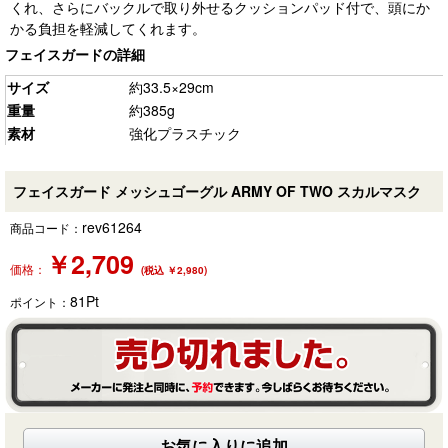
くれ、さらにバックルで取り外せるクッションパッド付で、頭にか
かる負担を軽減してくれます。
フェイスガードの詳細
サイズ
約33.5×29cm
重量
約385g
素材
強化プラスチック
フェイスガード メッシュゴーグル ARMY OF TWO スカルマスク
rev61264
商品コード：
￥
2,709
価格：
(税込 ￥2,980)
81
Pt
ポイント：
お気に入りに追加