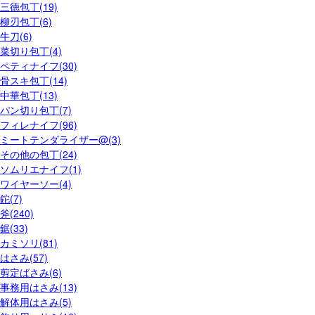
三徳包丁(19)
柳刃包丁(6)
牛刀(6)
菜切り包丁(4)
ペティナイフ(30)
骨スキ包丁(14)
中華包丁(13)
パン切り包丁(7)
フィレナイフ(96)
ミートテンダライザー@(3)
その他の包丁(24)
ソムリエナイフ(1)
ワイヤーソー(4)
鉈(7)
斧(240)
鋸(33)
カミソリ(81)
はさみ(57)
剪定ばさみ(6)
事務用はさみ(13)
解体用はさみ(5)