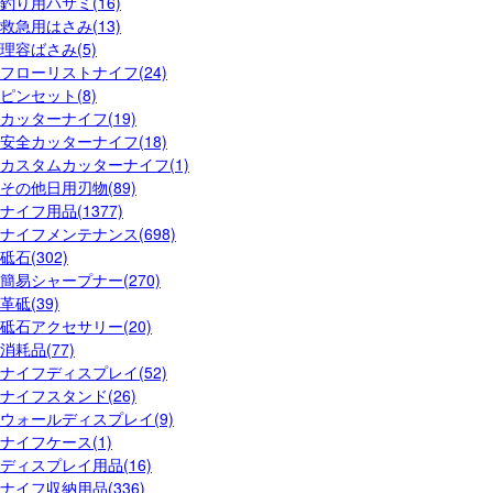
釣り用ハサミ(16)
救急用はさみ(13)
理容ばさみ(5)
フローリストナイフ(24)
ピンセット(8)
カッターナイフ(19)
安全カッターナイフ(18)
カスタムカッターナイフ(1)
その他日用刃物(89)
ナイフ用品(1377)
ナイフメンテナンス(698)
砥石(302)
簡易シャープナー(270)
革砥(39)
砥石アクセサリー(20)
消耗品(77)
ナイフディスプレイ(52)
ナイフスタンド(26)
ウォールディスプレイ(9)
ナイフケース(1)
ディスプレイ用品(16)
ナイフ収納用品(336)