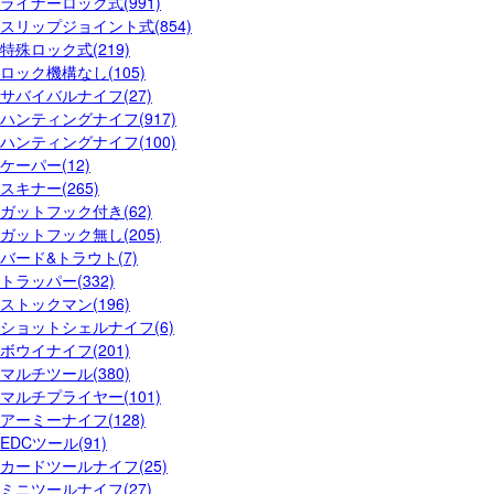
ライナーロック式(991)
スリップジョイント式(854)
特殊ロック式(219)
ロック機構なし(105)
サバイバルナイフ(27)
ハンティングナイフ(917)
ハンティングナイフ(100)
ケーパー(12)
スキナー(265)
ガットフック付き(62)
ガットフック無し(205)
バード&トラウト(7)
トラッパー(332)
ストックマン(196)
ショットシェルナイフ(6)
ボウイナイフ(201)
マルチツール(380)
マルチプライヤー(101)
アーミーナイフ(128)
EDCツール(91)
カードツールナイフ(25)
ミニツールナイフ(27)