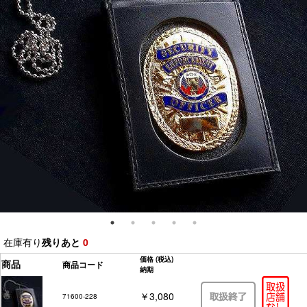
在庫有り
残りあと
0
価格
(税込)
商品
商品コード
納期
￥3,080
71600-228