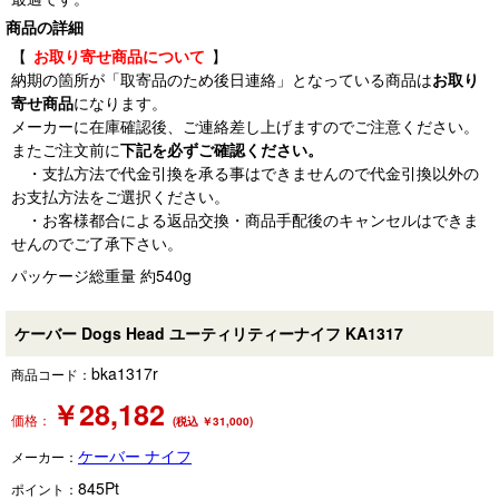
商品の詳細
【
お取り寄せ商品について
】
納期の箇所が「取寄品のため後日連絡」となっている商品は
お取り
寄せ商品
になります。
メーカーに在庫確認後、ご連絡差し上げますのでご注意ください。
またご注文前に
下記を必ずご確認ください。
・支払方法で代金引換を承る事はできませんので代金引換以外の
お支払方法をご選択ください。
・お客様都合による返品交換・商品手配後のキャンセルはできま
せんのでご了承下さい。
パッケージ総重量 約540g
ケーバー Dogs Head ユーティリティーナイフ KA1317
bka1317r
商品コード：
￥
28,182
価格：
(税込 ￥31,000)
ケーバー ナイフ
メーカー：
845
Pt
ポイント：