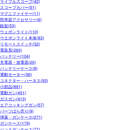
ライフルスコープ(42)
スコープカバー(51)
マグニファイヤー(11)
照準器アクセサリー(6)
銃架(53)
ウェポンライト(110)
ウエポンライト本体(83)
リモートスイッチ(32)
電装系(260)
バッテリー(104)
充電器・放電器(20)
バッテリーケース(8)
電動モーター(36)
コネクター・ハーネス(93)
小部品(891)
電動ガン(451)
ガスガン(413)
エアコッキングガン(57)
パーツばら売り(9)
弾薬・ガンケース(271)
ガンケース(179)
ハンドガンケース(77)