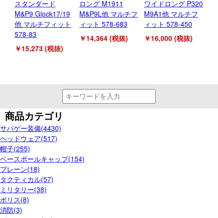
スタンダード
ロング M1911
ワイドロング P320
利き
M&P9 Glock17/19
M&P9L他 マルチフ
M9A1他 マルチフ
￥1
他 マルチフィット
ィット 578-683
ィット 578-450
578-83
￥14,364 (税抜)
￥16,000 (税抜)
￥15,273 (税抜)
商品カテゴリ
サバゲー装備(4430)
ヘッドウェア(517)
帽子(255)
ベースボールキャップ(154)
プレーン(18)
タクティカル(57)
ミリタリー(38)
ポリス(8)
消防(3)