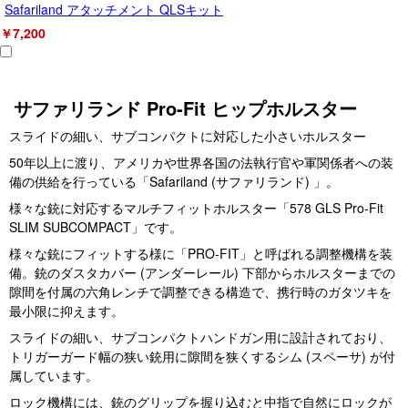
Safariland アタッチメント QLSキット
￥7,200
サファリランド Pro-Fit ヒップホルスター
スライドの細い、サブコンパクトに対応した小さいホルスター
50年以上に渡り、アメリカや世界各国の法執行官や軍関係者への装
備の供給を行っている「Safariland (サファリランド) 」。
様々な銃に対応するマルチフィットホルスター「578 GLS Pro-Fit
SLIM SUBCOMPACT」です。
様々な銃にフィットする様に「PRO-FIT」と呼ばれる調整機構を装
備。銃のダスタカバー (アンダーレール) 下部からホルスターまでの
隙間を付属の六角レンチで調整できる構造で、携行時のガタツキを
最小限に抑えます。
スライドの細い、サブコンパクトハンドガン用に設計されており、
トリガーガード幅の狭い銃用に隙間を狭くするシム (スペーサ) が付
属しています。
ロック機構には、銃のグリップを握り込むと中指で自然にロックが