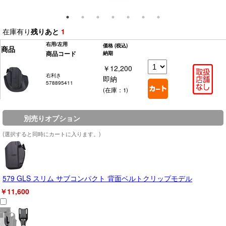
在庫有り
残りあと
1
右用/左用
価格
(税込)
商品
商品コード
納期
￥12,200
右利き
即納
578895411
(在庫：1)
別売りオプション
(選択すると同時にカートに入ります。)
579 GLS スリム サブコンパクト 背面ベルトクリップモデル
￥11,600