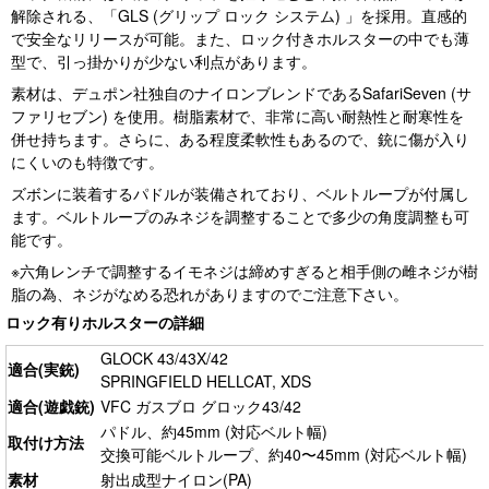
解除される、「GLS (グリップ ロック システム) 」を採用。直感的
で安全なリリースが可能。また、ロック付きホルスターの中でも薄
型で、引っ掛かりが少ない利点があります。
素材は、デュポン社独自のナイロンブレンドであるSafariSeven (サ
ファリセブン) を使用。樹脂素材で、非常に高い耐熱性と耐寒性を
併せ持ちます。さらに、ある程度柔軟性もあるので、銃に傷が入り
にくいのも特徴です。
ズボンに装着するパドルが装備されており、ベルトループが付属し
ます。ベルトループのみネジを調整することで多少の角度調整も可
能です。
※六角レンチで調整するイモネジは締めすぎると相手側の雌ネジが樹
脂の為、ネジがなめる恐れがありますのでご注意下さい。
ロック有りホルスターの詳細
GLOCK 43/43X/42
適合(実銃)
SPRINGFIELD HELLCAT, XDS
適合(遊戯銃)
VFC ガスブロ グロック43/42
パドル、約45mm (対応ベルト幅)
取付け方法
交換可能ベルトループ、約40〜45mm (対応ベルト幅)
素材
射出成型ナイロン(PA)