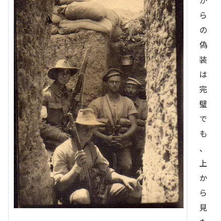
ら
の
偽
装
は
完
璧
で
も
、
上
か
ら
見