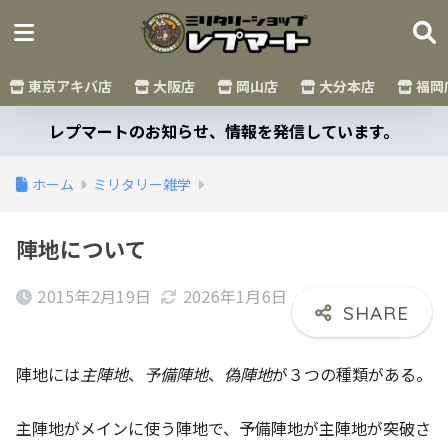
東京アキバ店
大阪店
岡山店
大分本店
福岡
レプマートのお知らせ、情報を発信しています。
ホーム
ミリタリー雑学
陣地について
2015年2月19日
2026年1月6日
陣地には
主陣地
、
予備陣地
、
偽陣地
が３つの種類がある。
主陣地がメインに使う陣地で、予備陣地が主陣地が突破さ