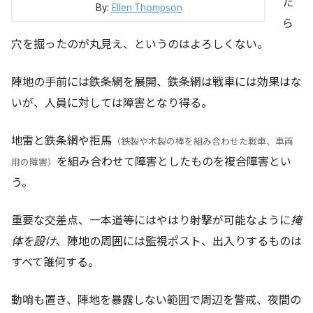
た
By:
Ellen Thompson
ら
穴を掘ったのが丸見え、というのはよろしくない。
陣地の手前には鉄条網を展開、鉄条網は戦車には効果はな
いが、人員に対しては障害となり得る。
地雷と鉄条網や拒馬
（鉄製や木製の棒を組み合わせた戦車、車両
を組み合わせて障害としたものを複合障害とい
用の障害）
う。
重要な交差点、一本道等にはやはり射撃が可能なように
掩
体を設け
、陣地の周囲には監視ポスト、出入りするものは
すべて誰何する。
動哨も置き、陣地を暴露しない範囲で周辺を警戒、夜間の