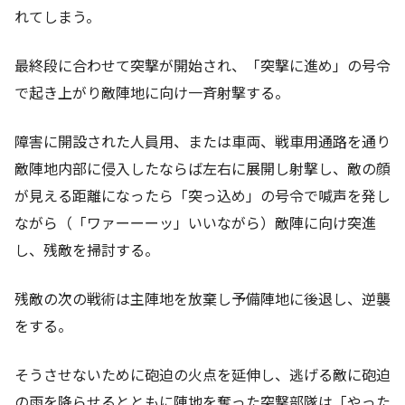
れてしまう。
最終段に合わせて突撃が開始され、「突撃に進め」の号令
で起き上がり敵陣地に向け一斉射撃する。
障害に開設された人員用、または車両、戦車用通路を通り
敵陣地内部に侵入したならば左右に展開し射撃し、敵の顔
が見える距離になったら「突っ込め」の号令で喊声を発し
ながら（「ワァーーーッ」いいながら）敵陣に向け突進
し、残敵を掃討する。
残敵の次の戦術は主陣地を放棄し予備陣地に後退し、逆襲
をする。
そうさせないために砲迫の火点を延伸し、逃げる敵に砲迫
の雨を降らせるとともに陣地を奪った突撃部隊は「やった