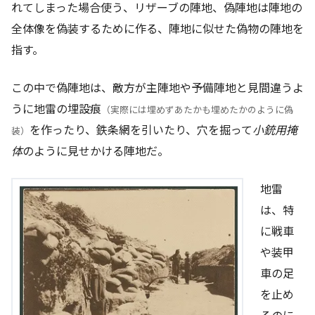
れてしまった場合使う、リザーブの陣地、偽陣地は陣地の
全体像を偽装するために作る、陣地に似せた偽物の陣地を
指す。
この中で偽陣地は、敵方が主陣地や予備陣地と見間違うよ
うに地雷の埋設痕
（実際には埋めずあたかも埋めたかのように偽
を作ったり、鉄条網を引いたり、穴を掘って
小銃用掩
装）
体
のように見せかける陣地だ。
地雷
は、特
に戦車
や装甲
車の足
を止め
るのに