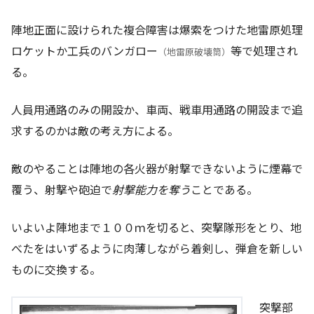
陣地正面に設けられた複合障害は爆索をつけた地雷原処理
ロケットか工兵のバンガロー
等で処理され
（地雷原破壊筒）
る。
人員用通路のみの開設か、車両、戦車用通路の開設まで追
求するのかは敵の考え方による。
敵のやることは陣地の各火器が射撃できないように煙幕で
覆う、射撃や砲迫で
射撃能力を奪う
ことである。
いよいよ陣地まで１００ｍを切ると、突撃隊形をとり、地
べたをはいずるように肉薄しながら着剣し、弾倉を新しい
ものに交換する。
突撃部