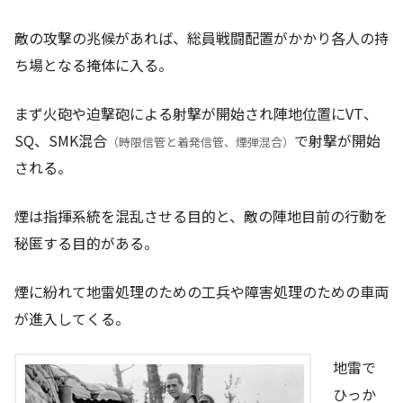
敵の攻撃の兆候があれば、総員戦闘配置がかかり各人の持
ち場となる掩体に入る。
まず火砲や迫撃砲による射撃が開始され陣地位置にVT、
SQ、SMK混合
で射撃が開始
（時限信管と着発信管、煙弾混合）
される。
煙は指揮系統を混乱させる目的と、敵の陣地目前の行動を
秘匿する目的がある。
煙に紛れて地雷処理のための工兵や障害処理のための車両
が進入してくる。
地雷で
ひっか