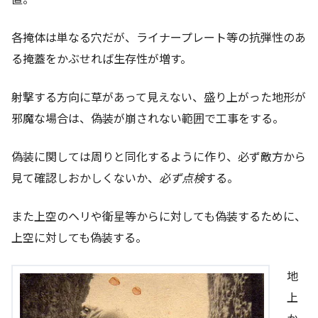
各掩体は単なる穴だが、ライナープレート等の抗弾性のあ
る掩蓋をかぶせれば生存性が増す。
射撃する方向に草があって見えない、盛り上がった地形が
邪魔な場合は、偽装が崩されない範囲で工事をする。
偽装に関しては周りと同化するように作り、必ず敵方から
見て確認しおかしくないか、
必ず点検
する。
また上空のヘリや衛星等からに対しても偽装するために、
上空に対しても偽装する。
地
上
か