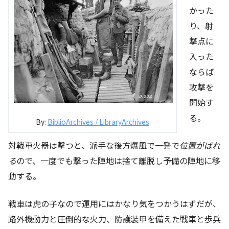
かった
り、射
撃点に
入った
ならば
攻撃を
開始す
る。
By:
BiblioArchives / LibraryArchives
対戦車火器は撃つと、派手な後方爆風で一発で
位置がばれ
る
ので、一度でも撃った陣地は捨て離脱し予備の陣地に移
動する。
戦車は虎の子なので運用にはかなり気をつかうはずだが、
路外機動力と圧倒的な火力、防護装甲を備えた戦車と歩兵