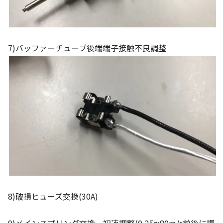
7)バッファーチューブ後端端子接触不良調整
8)破損ヒューズ交換(30A)
9)メインスプリング交換、初速調整(0.25g:80m/s前後に調