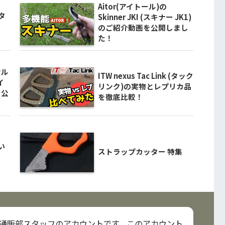
Aitor(アイトール)の
タ
Skinner JKI (スキナー JK1)
のご紹介動画を公開しまし
た！
サル
ITW nexus Tac Link (タック
イ
リンク)の実物とレプリカ品
を公
を徹底比較！
い
ストラップカッター 特集
 通販部スタッフのアカウントです。このアカウント