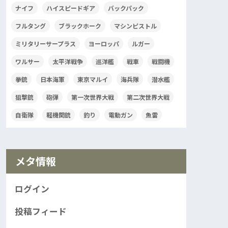
ナイフ
ハイスピードギア
バックパック
フルタング
ブラックホーク
マシンピストル
ミリタリーサープラス
ヨーロッパ
ルガー
ワルサー
太平洋戦争
巡洋艦
戦車
戦闘機
拳銃
日本海軍
東京マルイ
海兵隊
潜水艦
狙撃銃
砲弾
第一次世界大戦
第二次世界大戦
自衛隊
軽機関銃
釣り
電動ガン
魚雷
メタ情報
ログイン
投稿フィード