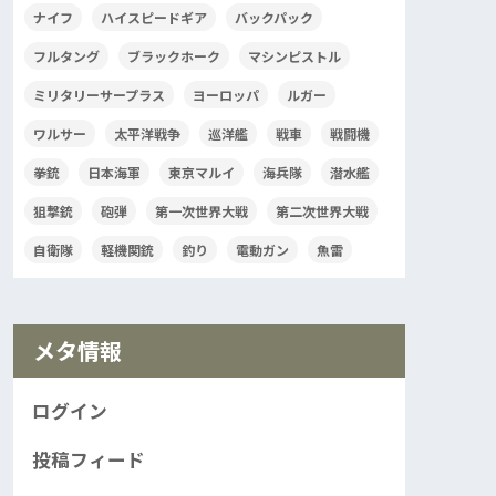
ナイフ
ハイスピードギア
バックパック
フルタング
ブラックホーク
マシンピストル
ミリタリーサープラス
ヨーロッパ
ルガー
ワルサー
太平洋戦争
巡洋艦
戦車
戦闘機
拳銃
日本海軍
東京マルイ
海兵隊
潜水艦
狙撃銃
砲弾
第一次世界大戦
第二次世界大戦
自衛隊
軽機関銃
釣り
電動ガン
魚雷
メタ情報
ログイン
投稿フィード