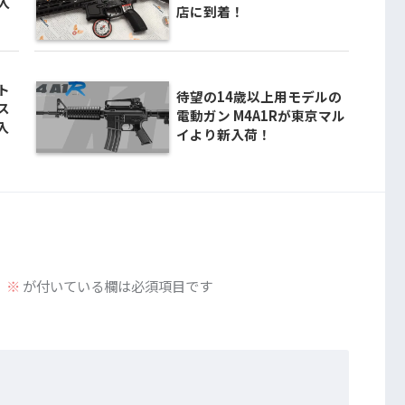
入
店に到着！
ト
待望の14歳以上用モデルの
ス
電動ガン M4A1Rが東京マル
入
イより新入荷！
。
※
が付いている欄は必須項目です