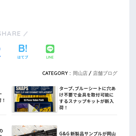
SHARE
ア
はてブ
LINE
CATEGORY :
岡山店
店舗ブログ
タープ､ブルーシートに穴あ
ー
け不要で金具を取付可能に
荷！
するスナップキットが新入
荷！
の
G&G 新製品サンプルが岡山