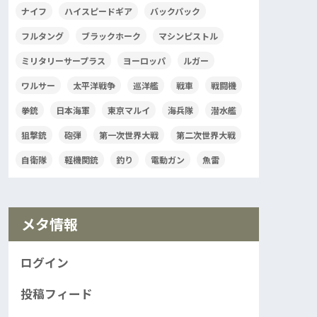
ナイフ
ハイスピードギア
バックパック
フルタング
ブラックホーク
マシンピストル
ミリタリーサープラス
ヨーロッパ
ルガー
ワルサー
太平洋戦争
巡洋艦
戦車
戦闘機
拳銃
日本海軍
東京マルイ
海兵隊
潜水艦
狙撃銃
砲弾
第一次世界大戦
第二次世界大戦
自衛隊
軽機関銃
釣り
電動ガン
魚雷
メタ情報
ログイン
投稿フィード