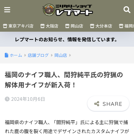
東京アキバ店
大阪店
岡山店
大分本店
福岡
レプマートのお知らせ、情報を発信しています。
ホーム
店舗ブログ
岡山店
福岡のナイフ職人、間狩純平氏の狩猟の
解体用ナイフが新入荷！
2024年10月6日
福岡県のナイフ職人､ 「間狩純平」氏による主に狩猟で捕
れた鹿の腹を裂く用途でデザインされたカスタムナイフが