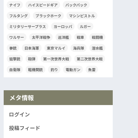
ナイフ
ハイスピードギア
バックパック
フルタング
ブラックホーク
マシンピストル
ミリタリーサープラス
ヨーロッパ
ルガー
ワルサー
太平洋戦争
巡洋艦
戦車
戦闘機
拳銃
日本海軍
東京マルイ
海兵隊
潜水艦
狙撃銃
砲弾
第一次世界大戦
第二次世界大戦
自衛隊
軽機関銃
釣り
電動ガン
魚雷
メタ情報
ログイン
投稿フィード