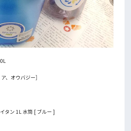
0L
リア、オウバジー］
ン 1L 水筒 [ ブルー ]