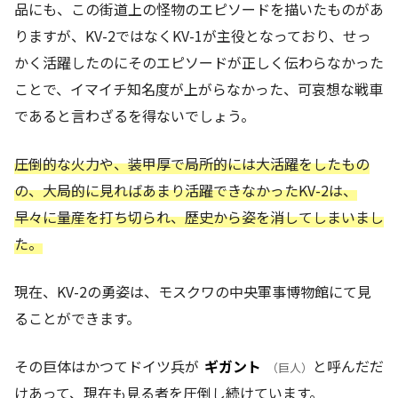
品にも、この街道上の怪物のエピソードを描いたものがあ
りますが、KV-2ではなくKV-1が主役となっており、せっ
かく活躍したのにそのエピソードが正しく伝わらなかった
ことで、イマイチ知名度が上がらなかった、可哀想な戦車
であると言わざるを得ないでしょう。
圧倒的な火力や、装甲厚で局所的には大活躍をしたもの
の、大局的に見ればあまり活躍できなかったKV-2は、
早々に量産を打ち切られ、歴史から姿を消してしまいまし
た。
現在、KV-2の勇姿は、モスクワの中央軍事博物館にて見
ることができます。
その巨体はかつてドイツ兵が
ギガント
と呼んだだ
（巨人）
けあって、現在も見る者を圧倒し続けています。