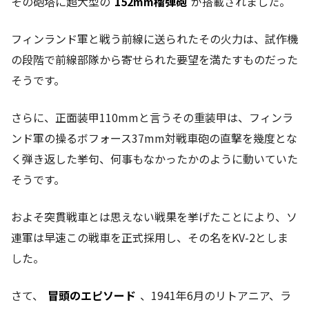
その砲塔に超大型の
152mm榴弾砲
が搭載されました。
フィンランド軍と戦う前線に送られたその火力は、試作機
の段階で前線部隊から寄せられた要望を満たすものだった
そうです。
さらに、正面装甲110mmと言うその重装甲は、フィンラ
ンド軍の操るボフォース37mm対戦車砲の直撃を幾度とな
く弾き返した挙句、何事もなかったかのように動いていた
そうです。
およそ突貫戦車とは思えない戦果を挙げたことにより、ソ
連軍は早速この戦車を正式採用し、その名をKV-2としま
した。
さて、
冒頭のエピソード
、1941年6月のリトアニア、ラ