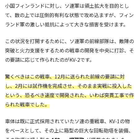
小国フィンランドに対し、ソ連軍は領土拡大を目的とし
て、数の上では圧倒的有利な状態で攻め込ますが、フィン
ランド軍の激しい抵抗によって大きな損害を受けます。
この状況を打開するために、ソ連軍の前線部隊は、敵陣の
突破と火力支援をするための戦車の開発を中央に打診、そ
の要請に応じて作られたのがKV-2です。
驚くべきはこの戦車、12月に送られた前線の要請に対
し、2月には試作機を完成させ、そのまま実戦に投入した
という、恐るべき速度で開発された、いわば突貫工事で作
られた戦車でした。
車体は既に正式採用されていたソ連の重戦車、KV-1の物
をベースとして、その上に箱型の巨大な回転砲塔を装備、