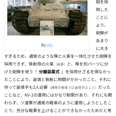
砲を採
用した
ことに
より、
砲弾が
あまり
By:
thy
に大き
すぎるため、通常のような弾と火薬を一体化させた砲弾を
採用できず、発射用の火薬
と、弾を別パーツに分
（装薬）
けた砲弾を使う「
分離装薬式
」を採用せざるを得なかっ
たことにより、装填と発射に時間がかかったこと、それに
伴って装填手も2人必要
だった
（通常の戦車では装填手は１人）
ことなど、KV-2の運用にはかなり制限があり、それにも関
わらず、ソ連軍が通常の戦車のように運用しようとしたこ
とで、充分な戦果を上げることができなかったためだと考