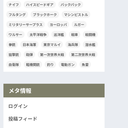
ナイフ
ハイスピードギア
バックパック
フルタング
ブラックホーク
マシンピストル
ミリタリーサープラス
ヨーロッパ
ルガー
ワルサー
太平洋戦争
巡洋艦
戦車
戦闘機
拳銃
日本海軍
東京マルイ
海兵隊
潜水艦
狙撃銃
砲弾
第一次世界大戦
第二次世界大戦
自衛隊
軽機関銃
釣り
電動ガン
魚雷
メタ情報
ログイン
投稿フィード