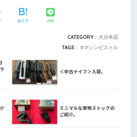
ア
はてブ
LINE
CATEGORY :
大分本店
TAGS :
マシンピストル
3
ラ
＜中古ナイフ＞入荷。
介
ミニマルな実物ストックの
ご紹介。