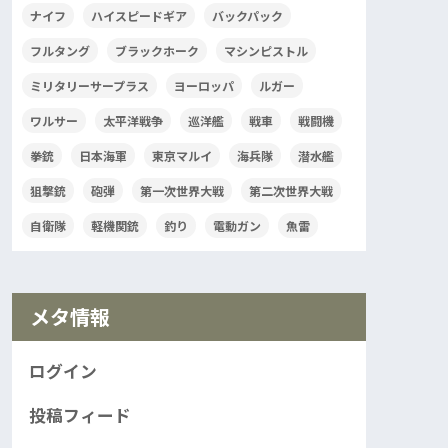
ナイフ
ハイスピードギア
バックパック
フルタング
ブラックホーク
マシンピストル
ミリタリーサープラス
ヨーロッパ
ルガー
ワルサー
太平洋戦争
巡洋艦
戦車
戦闘機
拳銃
日本海軍
東京マルイ
海兵隊
潜水艦
狙撃銃
砲弾
第一次世界大戦
第二次世界大戦
自衛隊
軽機関銃
釣り
電動ガン
魚雷
メタ情報
ログイン
投稿フィード