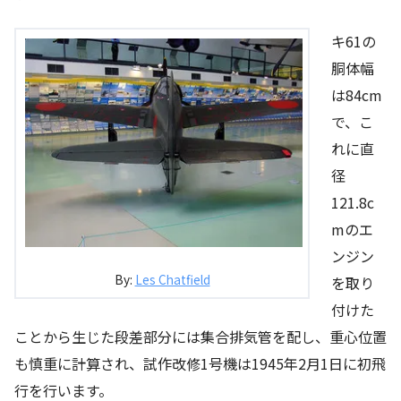
キ61の
胴体幅
は84cm
で、こ
れに直
径
121.8c
mのエ
ンジン
By:
Les Chatfield
を取り
付けた
ことから生じた段差部分には集合排気管を配し、重心位置
も慎重に計算され、試作改修1号機は1945年2月1日に初飛
行を行います。