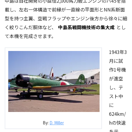
中島は自社開発の小直径2,000馬力級エンジンのハ45を搭
載し、左右一体構造で前縁が一直線の平面形とNN系断面
型を持つ主翼、空戦フラップやエンジン後方から徐々に細
く絞りこんだ胴体など、
中島系戦闘機技術の集大成
とし
て本機を完成させます。
1943年3
月に試
作1号機
が進空
し、テ
スト中
に
624km/
hの快速
By:
D. Miller
を示