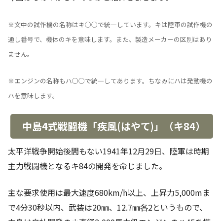
※文中の試作機の名称はキ○○で統一しています。キは陸軍の試作機の
通し番号で、機体のキを意味します。また、製造メーカーの区別はあり
ません。
※エンジンの名称もハ○○で統一してあります。ちなみにハは発動機の
ハを意味します。
中島4式戦闘機「疾風(はやて)」（キ84）
太平洋戦争開始後間もない1941年12月29日、陸軍は時期
主力戦闘機となるキ84の開発を命じました。
主な要求使用は最大速度680km/h以上、上昇力5,000mま
で4分30秒以内、武装は20㎜、12.7㎜各2というもので、