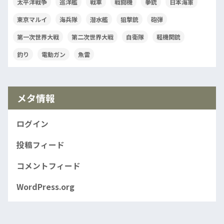
太平洋戦争
巡洋艦
戦車
戦闘機
拳銃
日本海軍
東京マルイ
海兵隊
潜水艦
狙撃銃
砲弾
第一次世界大戦
第二次世界大戦
自衛隊
軽機関銃
釣り
電動ガン
魚雷
メタ情報
ログイン
投稿フィード
コメントフィード
WordPress.org