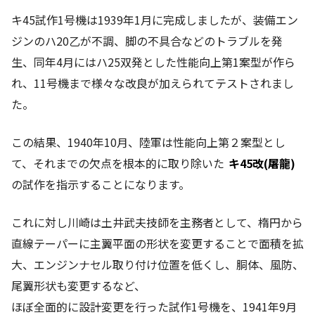
キ45試作1号機は1939年1月に完成しましたが、装備エン
ジンのハ20乙が不調、脚の不具合などのトラブルを発
生、同年4月にはハ25双発とした性能向上第1案型が作ら
れ、11号機まで様々な改良が加えられてテストされまし
た。
この結果、1940年10月、陸軍は性能向上第２案型とし
て、それまでの欠点を根本的に取り除いた
キ45改(屠龍)
の試作を指示することになります。
これに対し川崎は土井武夫技師を主務者として、楕円から
直線テーパーに主翼平面の形状を変更することで面積を拡
大、エンジンナセル取り付け位置を低くし、胴体、風防、
尾翼形状も変更するなど、
ほぼ全面的に設計変更を行った試作1号機を、1941年9月