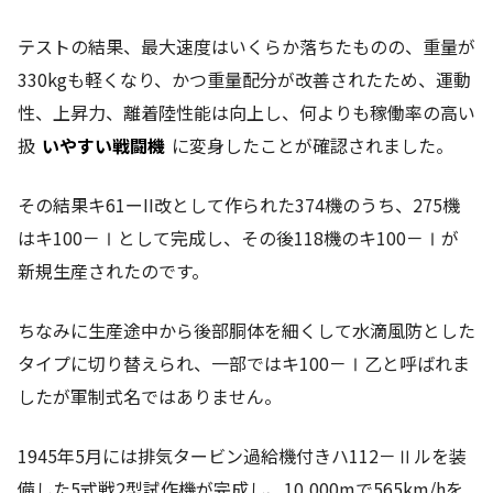
テストの結果、最大速度はいくらか落ちたものの、重量が
330kgも軽くなり、かつ重量配分が改善されたため、運動
性、上昇力、離着陸性能は向上し、何よりも稼働率の高い
扱
いやすい戦闘機
に変身したことが確認されました。
その結果キ61ーII改として作られた374機のうち、275機
はキ100－Ⅰとして完成し、その後118機のキ100－Ⅰが
新規生産されたのです。
ちなみに生産途中から後部胴体を細くして水滴風防とした
タイプに切り替えられ、一部ではキ100－Ⅰ乙と呼ばれま
したが軍制式名ではありません。
1945年5月には排気タービン過給機付きハ112－Ⅱルを装
備した5式戦2型試作機が完成し、10,000mで565km/hを