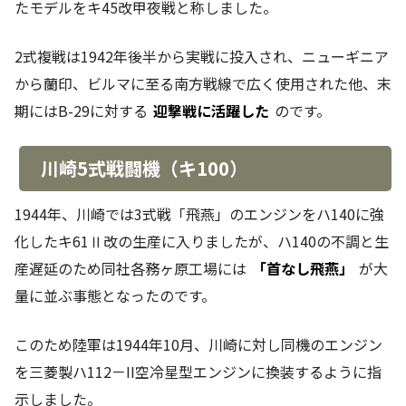
たモデルをキ45改甲夜戦と称しました。
2式複戦は1942年後半から実戦に投入され、ニューギニア
から蘭印、ビルマに至る南方戦線で広く使用された他、末
期にはB-29に対する
迎撃戦に活躍した
のです。
川崎5式戦闘機（キ100）
1944年、川崎では3式戦「飛燕」のエンジンをハ140に強
化したキ61Ⅱ改の生産に入りましたが、ハ140の不調と生
産遅延のため同社各務ヶ原工場には
「首なし飛燕」
が大
量に並ぶ事態となったのです。
このため陸軍は1944年10月、川崎に対し同機のエンジン
を三菱製ハ112－II空冷星型エンジンに換装するように指
示しました。