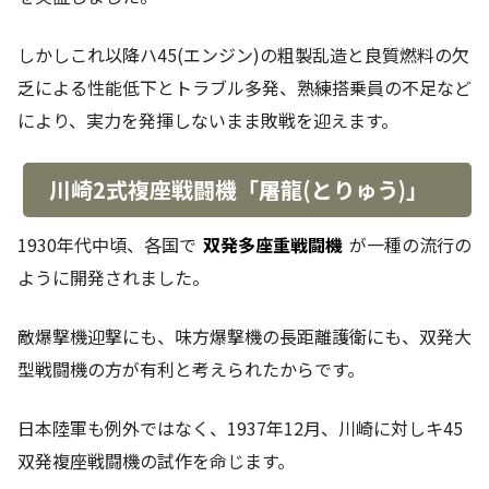
しかしこれ以降ハ45(エンジン)の粗製乱造と良質燃料の欠
乏による性能低下とトラブル多発、熟練搭乗員の不足など
により、実力を発揮しないまま敗戦を迎えます。
川崎2式複座戦闘機「屠龍(とりゅう)」
1930年代中頃、各国で
双発多座重戦闘機
が一種の流行の
ように開発されました。
敵爆撃機迎撃にも、味方爆撃機の長距離護衛にも、双発大
型戦闘機の方が有利と考えられたからです。
日本陸軍も例外ではなく、1937年12月、川崎に対しキ45
双発複座戦闘機の試作を命じます。