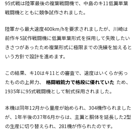
95式戦は陸軍最後の複葉戦闘機で、中島のキ11低翼単葉
戦闘機とともに競争試作されました。
陸軍から最大速度400km/hを要求されましたが、川崎は
前作キ5試作戦闘機に低翼単葉形式を採用して失敗したい
きさつがあったため複葉形式に極限までの洗練を加えると
いう方針で設計を進めます。
この結果、キ10はキ11との審査で、速度はいくらか劣っ
たものの上昇力、
格闘戦能力で格段に優れていた
ため、
1935年に95式戦闘機として制式採用されました。
本機は同年12月から量産が始められ、304機作られました
が、1年半後の37年6月からは、主翼と胴体を延長した2型
の生産に切り替えられ、281機が作られたのです。