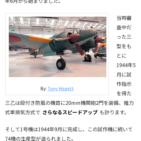
年6月から始まりました。
当時審
査中だ
った三
型をも
とに
1944年5
月に試
作指示
By:
Tony Hisgett
を得た
三乙は段付き防風の機首に20mm機関砲2門を装備、推力
式単排気方式で
さらなるスピードアップ
も計ります。
そして1号機は1944年9月に完成し、この試作機に続いて
74機の生産型が造られました。