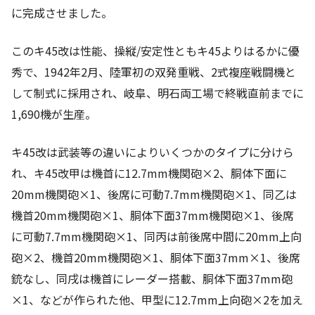
に完成させました。
このキ45改は性能、操縦/安定性ともキ45よりはるかに優
秀で、1942年2月、陸軍初の双発重戦、2式複座戦闘機と
して制式に採用され、岐阜、明石両工場で終戦直前までに
1,690機が生産。
キ45改は武装等の違いによりいくつかのタイプに分けら
れ、キ45改甲は機首に12.7mm機関砲×2、胴体下面に
20mm機関砲×1、後席に可動7.7mm機関砲×1、同乙は
機首20mm機関砲×1、胴体下面37mm機関砲×1、後席
に可動7.7mm機関砲×1、同丙は前後席中間に20mm上向
砲×2、機首20mm機関砲×1、胴体下面37mm×1、後席
銃なし、同戌は機首にレーダー搭載、胴体下面37mm砲
×1、などが作られた他、甲型に12.7mm上向砲×2を加え