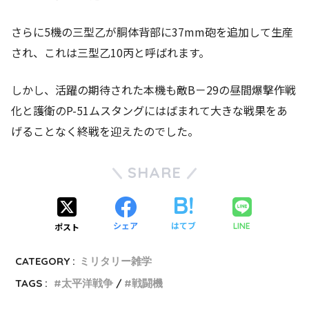
さらに5機の三型乙が胴体背部に37mm砲を追加して生産
され、これは三型乙10丙と呼ばれます。
しかし、活躍の期待された本機も敵B－29の昼間爆撃作戦
化と護衛のP-51ムスタングにはばまれて大きな戦果をあ
げることなく終戦を迎えたのでした。
SHARE
シェア
はてブ
LINE
ポスト
CATEGORY :
ミリタリー雑学
TAGS :
太平洋戦争
戦闘機