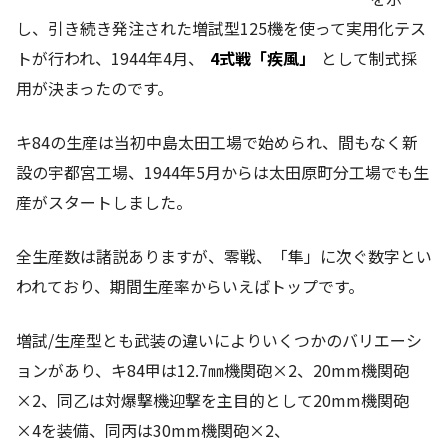
し、引き続き発注された増試型125機を使って実用化テス
トが行われ、1944年4月、
4式戦「疾風」
として制式採
用が決まったのです。
キ84の生産は当初中島太田工場で始められ、間もなく新
設の宇都宮工場、1944年5月からは太田原町分工場でも生
産がスタートしました。
全生産数は諸説ありますが、零戦、「隼」に次ぐ数字とい
われており、期間生産率からいえばトップです。
増試/生産型とも武装の違いによりいくつかのバリエーシ
ョンがあり、キ84甲は12.7㎜機関砲×2、20mm機関砲
×2、同乙は対爆撃機迎撃を主目的として20mm機関砲
×4を装備、同丙は30mm機関砲×2、