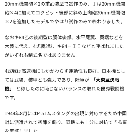
20mm機関砲×2の重武装型で試作のみ、丁は20mm機関
砲×4に加えてコクピット後部に斜め上向砲20mm機関砲
×2を追加したモデルでやはり試作のみで終わりました。
なおキ84乙の後期型は胴体後部、水平尾翼、翼端などを
木製に代え、4式戦2型、キ84－ＩＩなどと呼ばれました
がいずれも制式名ではありません。
4式戦は高速機にもかかわらず運動性も良好、日本機とし
ては武装、装甲とも強力であり、陸軍が
「大東亜決戦
機」
と称したのに恥じないバランスの取れた優秀戦闘機
です。
1944年8月にはP-51ムスタングの出現に対応するため中国
戦に派遣されて初陣を飾り、同機にも十分に対抗できる事
を実証しました。