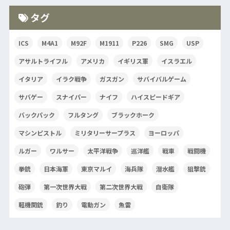
タグ
ICS
M4A1
M92F
M1911
P226
SMG
USP
アサルトライフル
アメリカ
イギリス軍
イスラエル
イタリア
イラク戦争
ガスガン
サバイバルゲーム
サバゲー
スナイパー
ナイフ
ハイスピードギア
バックパック
フルタング
ブラックホーク
マシンピストル
ミリタリーサープラス
ヨーロッパ
ルガー
ワルサー
太平洋戦争
巡洋艦
戦車
戦闘機
拳銃
日本海軍
東京マルイ
海兵隊
潜水艦
狙撃銃
砲弾
第一次世界大戦
第二次世界大戦
自衛隊
軽機関銃
釣り
電動ガン
魚雷