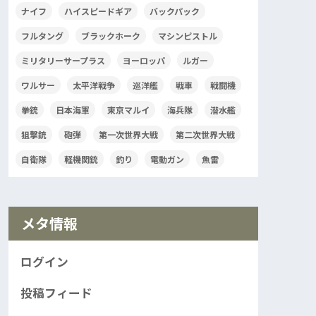
ナイフ
ハイスピードギア
バックパック
フルタング
ブラックホーク
マシンピストル
ミリタリーサープラス
ヨーロッパ
ルガー
ワルサー
太平洋戦争
巡洋艦
戦車
戦闘機
拳銃
日本海軍
東京マルイ
海兵隊
潜水艦
狙撃銃
砲弾
第一次世界大戦
第二次世界大戦
自衛隊
軽機関銃
釣り
電動ガン
魚雷
メタ情報
ログイン
投稿フィード