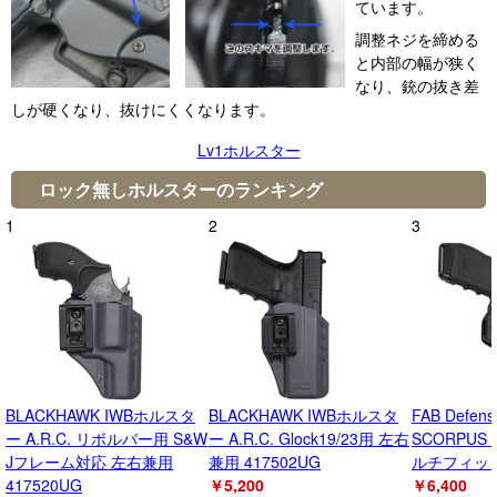
ています。
調整ネジを締める
と内部の幅が狭く
なり、銃の抜き差
しが硬くなり、抜けにくくなります。
Lv1ホルスター
ロック無しホルスターのランキング
1
2
3
BLACKHAWK IWBホルスタ
BLACKHAWK IWBホルスタ
FAB Defe
ー A.R.C. リボルバー用 S&W
ー A.R.C. Glock19/23用 左右
SCORPUS 
Jフレーム対応 左右兼用
兼用 417502UG
ルチフィッ
417520UG
￥5,200
￥6,400