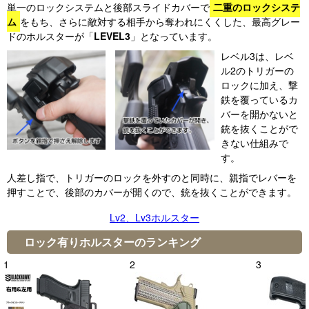
単一のロックシステムと後部スライドカバーで
二重のロックシステ
ム
をもち、さらに敵対する相手から奪われにくくした、最高グレー
ドのホルスターが「
LEVEL3
」となっています。
レベル3は、レベ
ル2のトリガーの
ロックに加え、撃
鉄を覆っているカ
バーを開かないと
銃を抜くことがで
きない仕組みで
す。
人差し指で、トリガーのロックを外すのと同時に、親指でレバーを
押すことで、後部のカバーが開くので、銃を抜くことができます。
Lv2、Lv3ホルスター
ロック有りホルスターのランキング
1
2
3