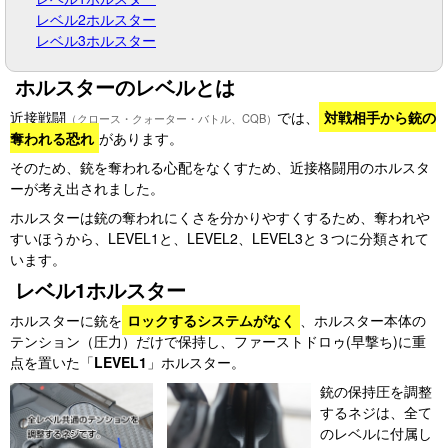
レベル2ホルスター
レベル3ホルスター
ホルスターのレベルとは
近接戦闘
では、
対戦相手から銃の
（クロース・クォーター・バトル、CQB）
奪われる恐れ
があります。
そのため、銃を奪われる心配をなくすため、近接格闘用のホルスタ
ーが考え出されました。
ホルスターは銃の奪われにくさを分かりやすくするため、奪われや
すいほうから、LEVEL1と、LEVEL2、LEVEL3と３つに分類されて
います。
レベル1ホルスター
ホルスターに銃を
ロックするシステムがなく
、ホルスター本体の
テンション（圧力）だけで保持し、ファーストドロゥ(早撃ち)に重
点を置いた「
LEVEL1
」ホルスター。
銃の保持圧を調整
するネジは、全て
のレベルに付属し