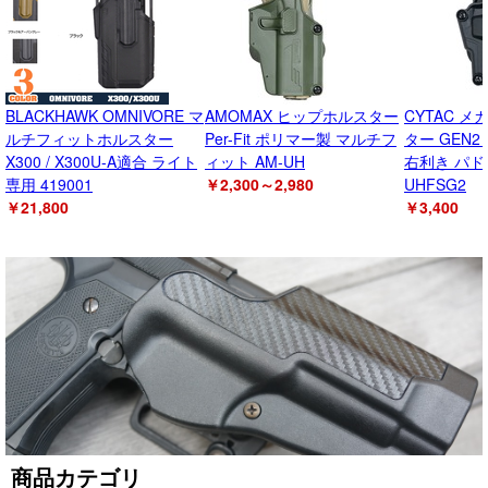
BLACKHAWK OMNIVORE マ
AMOMAX ヒップホルスター
CYTAC 
ルチフィットホルスター
Per-Fit ポリマー製 マルチフ
ター GEN
X300 / X300U-A適合 ライト
ィット AM-UH
右利き パドル
専用 419001
￥2,300～2,980
UHFSG2
￥21,800
￥3,400
商品カテゴリ