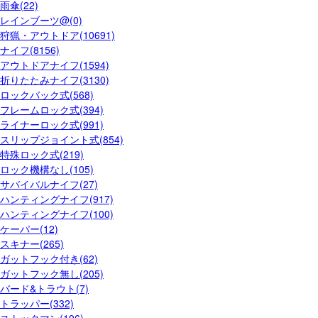
雨傘(22)
レインブーツ@(0)
狩猟・アウトドア(10691)
ナイフ(8156)
アウトドアナイフ(1594)
折りたたみナイフ(3130)
ロックバック式(568)
フレームロック式(394)
ライナーロック式(991)
スリップジョイント式(854)
特殊ロック式(219)
ロック機構なし(105)
サバイバルナイフ(27)
ハンティングナイフ(917)
ハンティングナイフ(100)
ケーパー(12)
スキナー(265)
ガットフック付き(62)
ガットフック無し(205)
バード&トラウト(7)
トラッパー(332)
ストックマン(196)