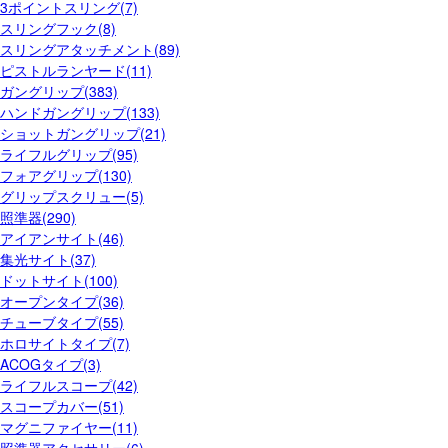
3ポイントスリング(7)
スリングフック(8)
スリングアタッチメント(89)
ピストルランヤード(11)
ガングリップ(383)
ハンドガングリップ(133)
ショットガングリップ(21)
ライフルグリップ(95)
フォアグリップ(130)
グリップスクリュー(5)
照準器(290)
アイアンサイト(46)
集光サイト(37)
ドットサイト(100)
オープンタイプ(36)
チューブタイプ(55)
ホロサイトタイプ(7)
ACOGタイプ(3)
ライフルスコープ(42)
スコープカバー(51)
マグニファイヤー(11)
照準器アクセサリー(6)