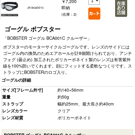
￥7,200
即納
zh-bca001c
(在庫：2)
ゴーグル ボブスター
「BOBSTER ゴーグル BCA001C クルーザー」
ボブスターのモーターサイクルゴーグルです。レンズのサイドには
ゴーグル内の換気のためエアホールが計8個開けられており、アンチ
フォグ (曇止め) 加工されたポリカーボネイト製のレンズは有害紫外
線を100%防いでくれます。顔にフィットする柔軟なつくりです。ス
トラップにBOBSTERのロゴ入り。
ゴーグルの詳細
サイズ[フレーム外寸]
約140×56mm
重量
約50g
ストラップ
幅約25mm、最大長さ約40cm
レンズカラー
クリア
レンズ材質
ポリカーボネイト