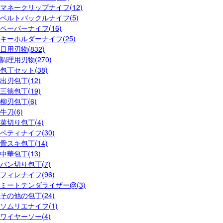
マネークリップナイフ(12)
ベルトバックルナイフ(5)
ペーパーナイフ(16)
キーホルダーナイフ(25)
日用刃物(832)
調理用刃物(270)
包丁セット(38)
出刃包丁(12)
三徳包丁(19)
柳刃包丁(6)
牛刀(6)
菜切り包丁(4)
ペティナイフ(30)
骨スキ包丁(14)
中華包丁(13)
パン切り包丁(7)
フィレナイフ(96)
ミートテンダライザー@(3)
その他の包丁(24)
ソムリエナイフ(1)
ワイヤーソー(4)