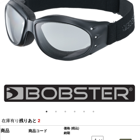
在庫有り
残りあと
2
価格
(税込)
商品
商品コード
納期