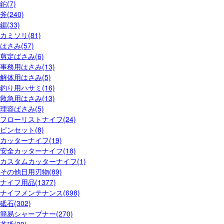
鉈(7)
斧(240)
鋸(33)
カミソリ(81)
はさみ(57)
剪定ばさみ(6)
事務用はさみ(13)
解体用はさみ(5)
釣り用ハサミ(16)
救急用はさみ(13)
理容ばさみ(5)
フローリストナイフ(24)
ピンセット(8)
カッターナイフ(19)
安全カッターナイフ(18)
カスタムカッターナイフ(1)
その他日用刃物(89)
ナイフ用品(1377)
ナイフメンテナンス(698)
砥石(302)
簡易シャープナー(270)
革砥(39)