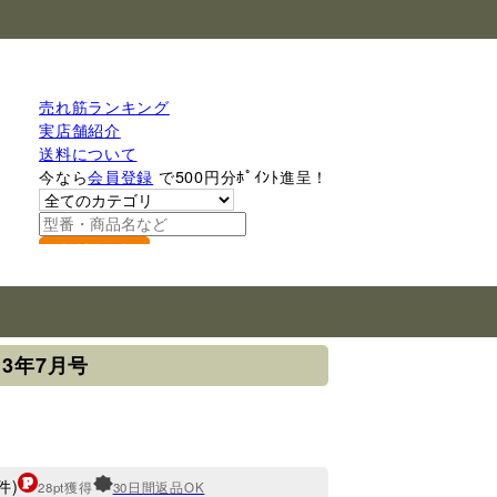
売れ筋ランキング
実店舗紹介
送料について
今なら
会員登録
で500円分ﾎﾟｲﾝﾄ進呈！
検索
13年7月号
件)
28pt獲得
30日間返品OK