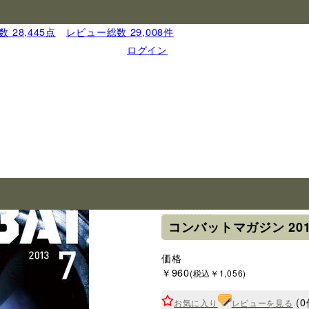
 28,445点
｜
レビュー総数 29,008件
ログイン
ブランド
コンバットマガジン 20
価格
￥960
(税込￥1,056)
(0
お気に入り
レビューを見る