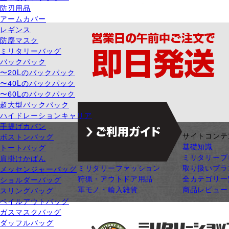
防刃用品
アームカバー
レギンス
防塵マスク
ミリタリーバッグ
バックパック
〜20Lのバックパック
〜40Lのバックパック
〜60Lのバックパック
超大型バックパック
ハイドレーションキャリア
手提げカバン
ジャンル別カテゴリ
サイトコンテ
ボストンバッグ
サバゲー装備
基礎知識
トートバッグ
ガン・ガンパーツ
ミリタリーブ
肩掛けかばん
ミリタリーファッション
取り扱いブラ
メッセンジャーバッグ
狩猟・アウトドア用品
全カテゴリ一
ショルダーバッグ
軍モノ・輸入雑貨
商品レビュー
スリングバッグ
ベイルアウトバッグ
ガスマスクバッグ
ダッフルバッグ