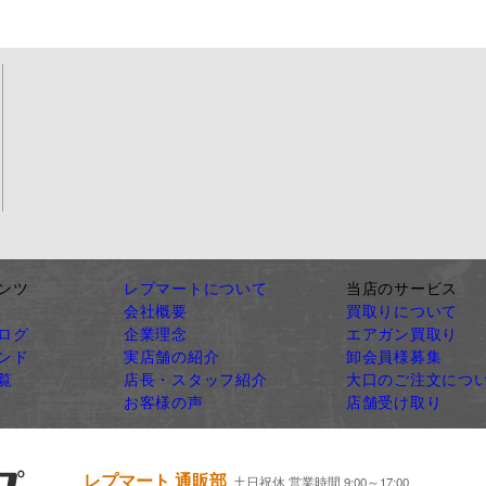
ンツ
レプマートについて
当店のサービス
会社概要
買取りについて
ログ
企業理念
エアガン買取り
ンド
実店舗の紹介
卸会員様募集
覧
店長・スタッフ紹介
大口のご注文につ
お客様の声
店舗受け取り
レプマート 通販部
土日祝休 営業時間 9:00～17:00