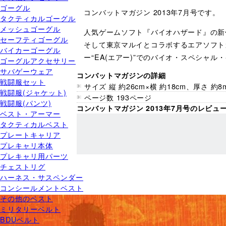
ゴーグル
コンバットマガジン 2013年7月号です。
タクティカルゴーグル
メッシュゴーグル
人気ゲームソフト『バイオハザード』の新作『
セーフティゴーグル
そして東京マルイとコラボするエアソフトガン
バイカーゴーグル
ー“EA(エアー)”でのバイオ・スペシャ
ゴーグルアクセサリー
サバゲーウェア
コンバットマガジンの詳細
戦闘服セット
サイズ 縦 約26cm×横 約18cm、厚さ 約8
戦闘服(ジャケット)
ページ数 193ページ
戦闘服(パンツ)
コンバットマガジン 2013年7月号のレビュ
ベスト・アーマー
タクティカルベスト
プレートキャリア
プレキャリ本体
プレキャリ用パーツ
チェストリグ
ハーネス・サスペンダー
コンシールメントベスト
その他のベスト
ミリタリーベルト
BDUベルト