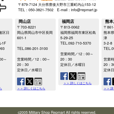
〒879-7124 大分県豊後大野市三重町内山153-12
TEL：050-3821-7502 E-mail：info@repmart.jp
岡山店
福岡店
熊本
〒703-8221
〒813-0062
〒861
速区日
岡山県岡山市中区長岡
福岡県福岡市東区松島
熊本
601-1
5-29-25
津
ル1F
TEL.092-710-5370
3-2-8
993
TEL.086-201-3100
TEL.0
営業時間／12：00～
00～
営業時間／12：00～
20：30
営業時
20：30
定休日／水曜日
20：3
定休日／水曜日
定休
＞＞ 詳しくはこちら
ら
＞＞ 詳しくはこちら
＞＞ 
c2005 Military Shop Repmart All rights reserved.