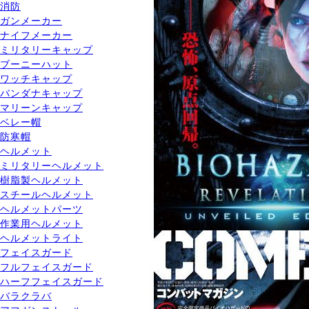
消防
ガンメーカー
ナイフメーカー
ミリタリーキャップ
ブーニーハット
ワッチキャップ
バンダナキャップ
マリーンキャップ
ベレー帽
防寒帽
ヘルメット
ミリタリーヘルメット
樹脂製ヘルメット
スチールヘルメット
ヘルメットパーツ
作業用ヘルメット
ヘルメットライト
フェイスガード
フルフェイスガード
ハーフフェイスガード
バラクラバ