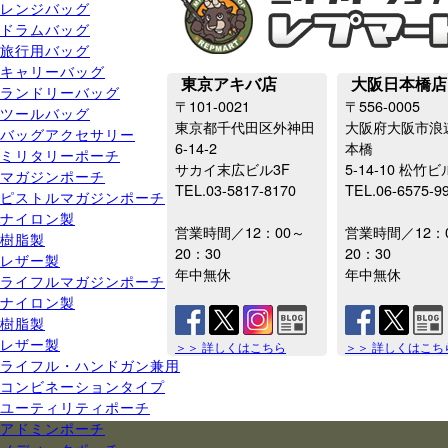
レンジバッグ
ドラムバッグ
旅行用バッグ
キャリーバッグ
東京アキバ店
大阪日本橋店
ランドリーバッグ
〒101-0021
〒556-0005
ツールバッグ
東京都千代田区外神田
大阪府大阪市浪
バッグアクセサリー
6-14-2
本橋
ミリタリーポーチ
サカイ末広ビル3F
5-14-10 松竹ビ
マガジンポーチ
TEL.03-5817-8170
TEL.06-6575-9
ピストルマガジンポーチ
ナイロン製
営業時間／12：00～
営業時間／12：
樹脂製
20：30
20：30
レザー製
年中無休
年中無休
ライフルマガジンポーチ
ナイロン製
樹脂製
レザー製
＞＞ 詳しくはこちら
＞＞ 詳しくはこち
ライフル・ハンドガン兼用
コンビネーションタイプ
ユーティリティポーチ
アドミンポーチ