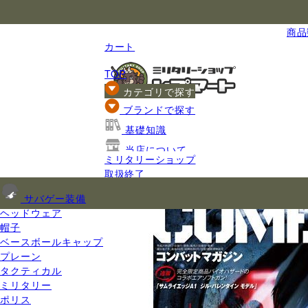
国内最大級のミリタリー総合通販
商品数
カート
TOP
カテゴリで探す
ブランドで探す
基礎知識
当店について
ミリタリーショップ
ご利用ガイド
取扱終了
サバゲー装備
ヘッドウェア
帽子
ベースボールキャップ
プレーン
タクティカル
ミリタリー
ポリス