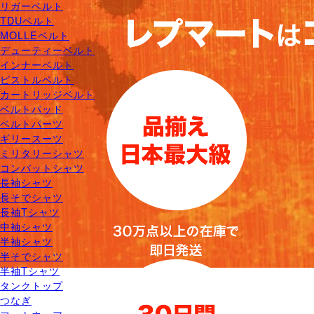
リガーベルト
TDUベルト
MOLLEベルト
デューティーベルト
インナーベルト
ピストルベルト
カートリッジベルト
ベルトパッド
ベルトパーツ
ギリースーツ
ミリタリーシャツ
コンバットシャツ
長袖シャツ
長そでシャツ
長袖Tシャツ
中袖シャツ
半袖シャツ
半そでシャツ
半袖Tシャツ
タンクトップ
つなぎ