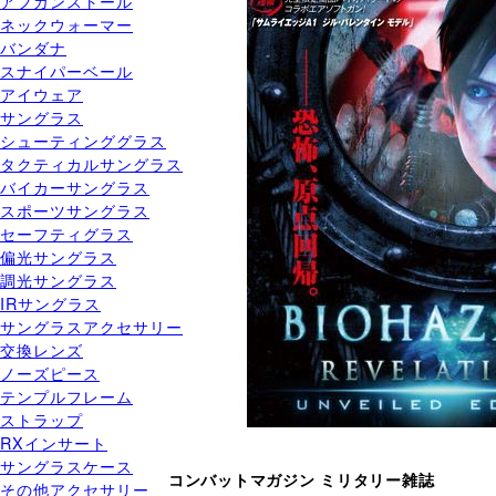
アフガンストール
ネックウォーマー
バンダナ
スナイパーベール
アイウェア
サングラス
シューティンググラス
タクティカルサングラス
バイカーサングラス
スポーツサングラス
セーフティグラス
偏光サングラス
調光サングラス
IRサングラス
サングラスアクセサリー
交換レンズ
ノーズピース
テンプルフレーム
ストラップ
RXインサート
サングラスケース
コンバットマガジン ミリタリー雑誌
その他アクセサリー