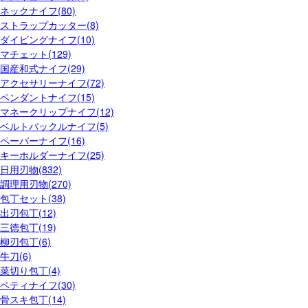
ネックナイフ(80)
ストラップカッター(8)
ダイビングナイフ(10)
マチェット(129)
国産和式ナイフ(29)
アクセサリーナイフ(72)
ペンダントナイフ(15)
マネークリップナイフ(12)
ベルトバックルナイフ(5)
ペーパーナイフ(16)
キーホルダーナイフ(25)
日用刃物(832)
調理用刃物(270)
包丁セット(38)
出刃包丁(12)
三徳包丁(19)
柳刃包丁(6)
牛刀(6)
菜切り包丁(4)
ペティナイフ(30)
骨スキ包丁(14)