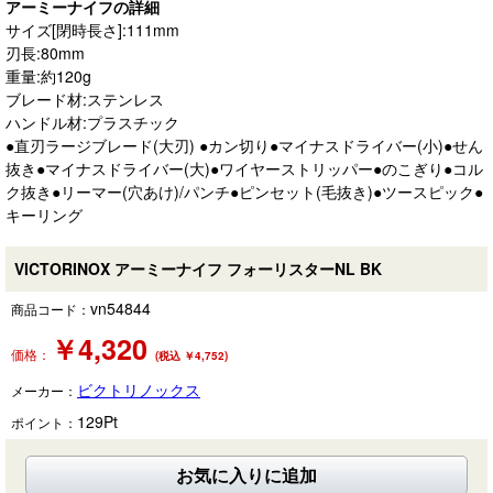
アーミーナイフの詳細
サイズ[閉時長さ]:111mm
刃長:80mm
重量:約120g
ブレード材:ステンレス
ハンドル材:プラスチック
●直刃ラージブレード(大刃) ●カン切り●マイナスドライバー(小)●せん
抜き●マイナスドライバー(大)●ワイヤーストリッパー●のこぎり●コル
ク抜き●リーマー(穴あけ)/パンチ●ピンセット(毛抜き)●ツースピック●
キーリング
VICTORINOX アーミーナイフ フォーリスターNL BK
vn54844
商品コード：
￥
4,320
価格：
(税込 ￥4,752)
ビクトリノックス
メーカー：
129
Pt
ポイント：
お気に入りに追加