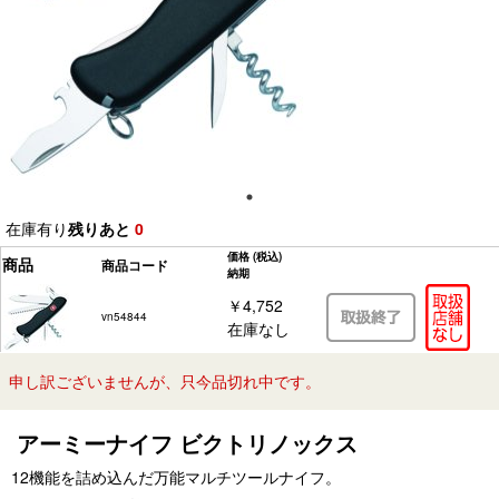
在庫有り
残りあと
0
価格
(税込)
商品
商品コード
納期
￥4,752
vn54844
在庫なし
申し訳ございませんが、只今品切れ中です。
アーミーナイフ ビクトリノックス
12機能を詰め込んだ万能マルチツールナイフ。