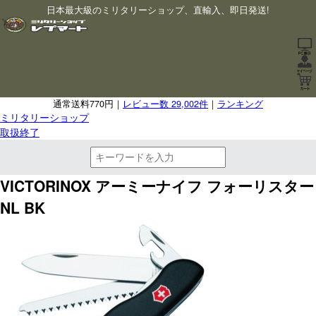
日本最大級のミリタリーショップ、直輸入、即日発送!
通常送料770円｜
レビュー数 29,002件
｜
ランキング
ミリタリーショップ
取扱終了
VICTORINOX アーミーナイフ フォーリスター
NL BK