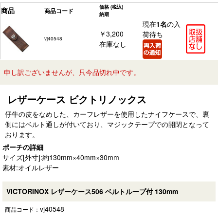
価格
(税込)
商品
商品コード
納期
現在
1名
の入
￥3,200
荷待ち
vj40548
在庫なし
申し訳ございませんが、只今品切れ中です。
レザーケース ビクトリノックス
仔牛の皮をなめした、カーフレザーを使用したナイフケースで、裏
側にはベルト通しが付いており、マジックテープでの開閉となって
おります。
ポーチの詳細
サイズ[外寸]:約130mm×40mm×30mm
素材:オイルレザー
VICTORINOX レザーケース506 ベルトループ付 130mm
vj40548
商品コード：