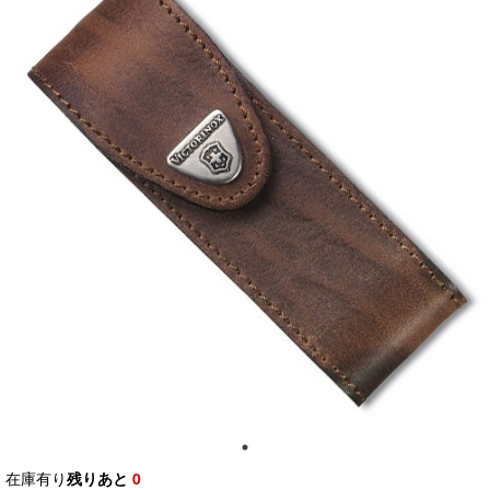
在庫有り
残りあと
0