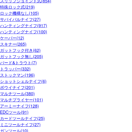
スリップジョイント式(854)
特殊ロック式(219)
ロック機構なし(105)
サバイバルナイフ(27)
ハンティングナイフ(917)
ハンティングナイフ(100)
ケーパー(12)
スキナー(265)
ガットフック付き(62)
ガットフック無し(205)
バード&トラウト(7)
トラッパー(332)
ストックマン(196)
ショットシェルナイフ(6)
ボウイナイフ(201)
マルチツール(380)
マルチプライヤー(101)
アーミーナイフ(128)
EDCツール(91)
カードツールナイフ(25)
ミニツールナイフ(27)
ガンツール(10)