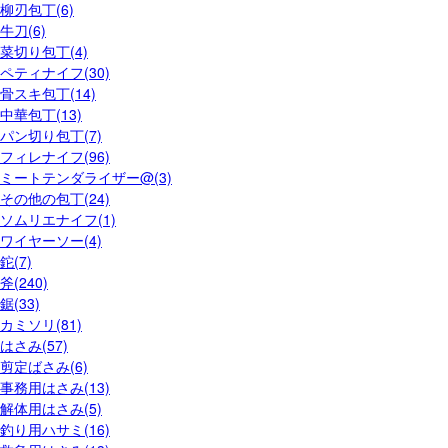
柳刃包丁(6)
牛刀(6)
菜切り包丁(4)
ペティナイフ(30)
骨スキ包丁(14)
中華包丁(13)
パン切り包丁(7)
フィレナイフ(96)
ミートテンダライザー@(3)
その他の包丁(24)
ソムリエナイフ(1)
ワイヤーソー(4)
鉈(7)
斧(240)
鋸(33)
カミソリ(81)
はさみ(57)
剪定ばさみ(6)
事務用はさみ(13)
解体用はさみ(5)
釣り用ハサミ(16)