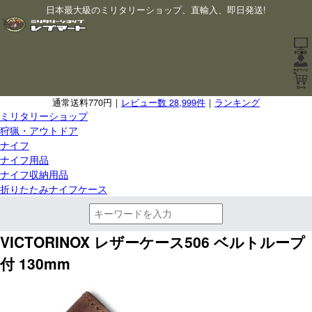
日本最大級のミリタリーショップ、直輸入、即日発送!
通常送料770円｜
レビュー数 28,999件
｜
ランキング
ミリタリーショップ
狩猟・アウトドア
ナイフ
ナイフ用品
ナイフ収納用品
折りたたみナイフケース
VICTORINOX レザーケース506 ベルトループ
付 130mm