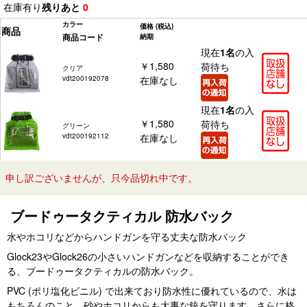
在庫有り
残りあと
0
カラー
価格
(税込)
商品
商品コード
納期
現在
1名
の入
￥1,580
荷待ち
クリア
vdt200192078
在庫なし
現在
1名
の入
￥1,580
荷待ち
グリーン
vdt200192112
在庫なし
申し訳ございませんが、只今品切れ中です。
ブードゥータクティカル 防水バック
水やホコリなどからハンドガンを守る丈夫な防水バック
Glock23やGlock26の小さいハンドガンなどを収納することができ
る、ブードゥータクティカルの防水バック。
PVC (ポリ塩化ビニル) で出来ており防水性に優れているので、水は
もちろんのこと、砂やホコリからも大事な銃を守ります。さらに格