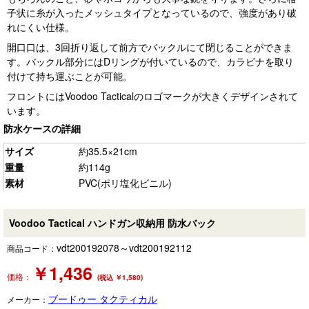
子状に糸が入ったメッシュタイプとなっているので、強度があり破
れにくい仕様。
開口口は、3回折り返して前方でバックルにて閉じることができま
す。バックル部分にはDリングが付いているので、カラビナを取り
付けて持ち運ぶことが可能。
フロントにはVoodoo Tacticalのロゴマークが大きくデザインされて
います。
防水ケースの詳細
サイズ
約35.5×21cm
重量
約114g
素材
PVC(ポリ塩化ビニル)
Voodoo Tactical ハンドガン収納用 防水バック
vdt200192078～vdt200192112
商品コード：
￥
1,436
価格：
(税込 ￥1,580)
ブードゥー タクティカル
メーカー：