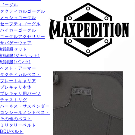
ゴーグル
タクティカルゴーグル
メッシュゴーグル
セーフティゴーグル
バイカーゴーグル
ゴーグルアクセサリー
サバゲーウェア
戦闘服セット
戦闘服(ジャケット)
戦闘服(パンツ)
ベスト・アーマー
タクティカルベスト
プレートキャリア
プレキャリ本体
プレキャリ用パーツ
チェストリグ
ハーネス・サスペンダー
コンシールメントベスト
その他のベスト
ミリタリーベルト
BDUベルト