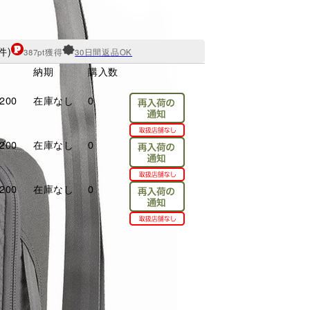
件)
387pt獲得
30日間返品OK
納期
購入数
200
在庫なし
0
200
在庫なし
0
200
在庫なし
0