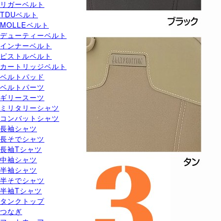
リガーベルト
TDUベルト
MOLLEベルト
デューティーベルト
インナーベルト
ピストルベルト
カートリッジベルト
ベルトパッド
ベルトパーツ
ギリースーツ
ミリタリーシャツ
コンバットシャツ
長袖シャツ
長そでシャツ
長袖Tシャツ
中袖シャツ
半袖シャツ
半そでシャツ
半袖Tシャツ
タンクトップ
つなぎ