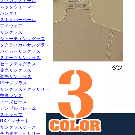
アフガンストール
ネックウォーマー
バンダナ
スナイパーベール
アイウェア
サングラス
シューティンググラス
タクティカルサングラス
バイカーサングラス
スポーツサングラス
セーフティグラス
偏光サングラス
調光サングラス
IRサングラス
サングラスアクセサリー
交換レンズ
ノーズピース
テンプルフレーム
ストラップ
RXインサート
サングラスケース
その他アクセサリー