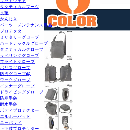
フットウェア
タクティカルブーツ
長靴
かんじき
パーツ・メンテナンス用品
プロテクター
ミリタリーグローブ
ハードナックルグローブ
タクティカルグローブ
ラペリンググローブ
フライトグローブ
ポリスグローブ
防刃グローブ@
ワークグローブ
インナーグローブ
ドライビンググローブ
防寒手袋
耐水手袋
ボディプロテクター
エルボーパッド
ニーパッド
上下肢プロテクター