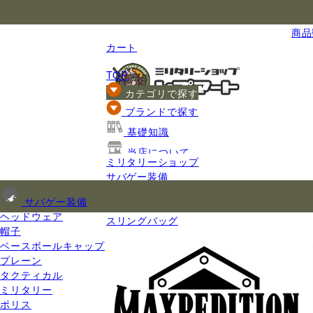
国内最大級のミリタリー総合通販
商品数
カート
TOP
カテゴリで探す
ブランドで探す
基礎知識
当店について
ミリタリーショップ
ご利用ガイド
サバゲー装備
ミリタリーバッグ
サバゲー装備
肩掛けかばん
ヘッドウェア
スリングバッグ
帽子
ベースボールキャップ
プレーン
タクティカル
ミリタリー
ポリス