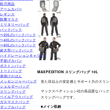
防刃用品
アームカバー
レギンス
防塵マスク
ミリタリーバッグ
バックパック
〜20Lのバックパック
〜40Lのバックパック
〜60Lのバックパック
超大型バックパック
ハイドレーションキャリア
手提げカバン
ボストンバッグ
トートバッグ
MAXPEDITION スリングバッグ 10L
肩掛けかばん
メッセンジャーバッグ
見た目以上の安定感とサポート力のスリン
ショルダーバッグ
マックスペディション社の高品質なバックパ
スリングバッグ
ベイルアウトバッグ
スリングバッグです。
ガスマスクバッグ
■メイン収納
ダッフルバッグ