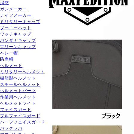
消防
ガンメーカー
ナイフメーカー
ミリタリーキャップ
ブーニーハット
ワッチキャップ
バンダナキャップ
マリーンキャップ
ベレー帽
防寒帽
ヘルメット
ミリタリーヘルメット
樹脂製ヘルメット
スチールヘルメット
ヘルメットパーツ
作業用ヘルメット
ヘルメットライト
フェイスガード
フルフェイスガード
ハーフフェイスガード
バラクラバ