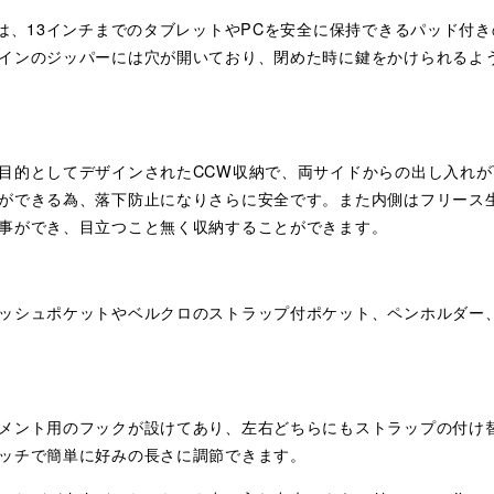
側は、13インチまでのタブレットやPCを安全に保持できるパッド付
インのジッパーには穴が開いており、閉めた時に鍵をかけられるよ
目的としてデザインされたCCW収納で、両サイドからの出し入れ
ができる為、落下防止になりさらに安全です。また内側はフリース
事ができ、目立つこと無く収納することができます。
ッシュポケットやベルクロのストラップ付ポケット、ペンホルダー
メント用のフックが設けてあり、左右どちらにもストラップの付け
ッチで簡単に好みの長さに調節できます。