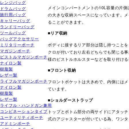
レンジバッグ
メインコンパートメントの10L容量の片
ドラムバッグ
旅行用バッグ
の大きな収納スペースになっています。メ
キャリーバッグ
ることができます。
ランドリーバッグ
ツールバッグ
■リア収納
バッグアクセサリー
ボディに接するリア部分は隠し持つことを
ミリタリーポーチ
マガジンポーチ
クロが付いており左右どちらでも閉じる事
ピストルマガジンポーチ
様のピストルホルスターなどを取り付ける
ナイロン製
樹脂製
■フロント収納
レザー製
ライフルマガジンポーチ
フロントポケットは大きめで、内側にはメ
ナイロン製
ています。
樹脂製
レザー製
■ショルダーストラップ
ライフル・ハンドガン兼用
コンビネーションタイプ
トップとボトム部分の両サイドにアタッチ
ユーティリティポーチ
式のアジャスターが付いている為、ワンタ
アドミンポーチ