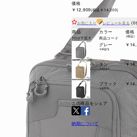
価格
￥12,909
(税込￥14,200)
(0
お気に入り
レビューを見る
商品
カラー
価格
(税込)
ｸﾘｯｸで拡大
商品コード
グレー
￥14,
valgry
タン
￥14,
valtan
ブラック
￥14,
valblk
この商品をシェア
納期について