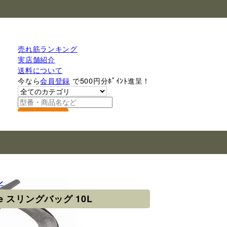
売れ筋ランキング
実店舗紹介
送料について
今なら
会員登録
で500円分ﾎﾟｲﾝﾄ進呈！
検索
ン
nce スリングバッグ 10L