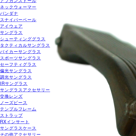
アフガンストール
ネックウォーマー
バンダナ
スナイパーベール
アイウェア
サングラス
シューティンググラス
タクティカルサングラス
バイカーサングラス
スポーツサングラス
セーフティグラス
偏光サングラス
調光サングラス
IRサングラス
サングラスアクセサリー
交換レンズ
ノーズピース
テンプルフレーム
ストラップ
RXインサート
サングラスケース
その他アクセサリー