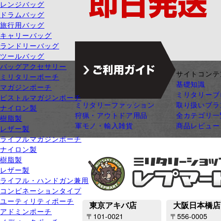
レンジバッグ
ドラムバッグ
旅行用バッグ
キャリーバッグ
ランドリーバッグ
ツールバッグ
バッグアクセサリー
ジャンル別カテゴリ
サイトコンテ
ミリタリーポーチ
サバゲー装備
基礎知識
マガジンポーチ
ガン・ガンパーツ
ミリタリーブ
ピストルマガジンポーチ
ミリタリーファッション
取り扱いブラ
ナイロン製
狩猟・アウトドア用品
全カテゴリ一
樹脂製
軍モノ・輸入雑貨
商品レビュー
レザー製
ライフルマガジンポーチ
ナイロン製
樹脂製
レザー製
ライフル・ハンドガン兼用
コンビネーションタイプ
ユーティリティポーチ
東京アキバ店
大阪日本橋店
アドミンポーチ
〒101-0021
〒556-0005