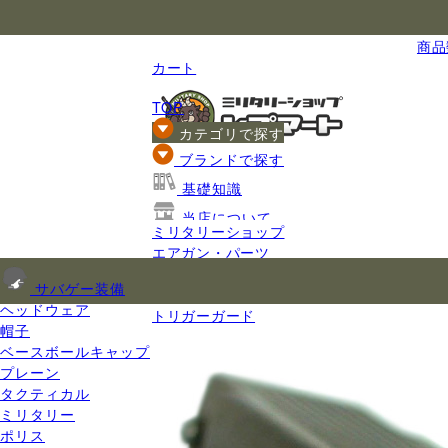
国内最大級のミリタリー総合通販
商品数
カート
TOP
カテゴリで探す
ブランドで探す
基礎知識
当店について
ミリタリーショップ
ご利用ガイド
エアガン・パーツ
エアガンパーツ
サバゲー装備
トリガー
ヘッドウェア
トリガーガード
帽子
ベースボールキャップ
プレーン
タクティカル
ミリタリー
ポリス