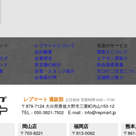
ンツ
レプマートについて
当店のサービス
会社概要
買取りについて
ログ
企業理念
エアガン買取り
ンド
実店舗の紹介
卸会員様募集
覧
店長・スタッフ紹介
大口のご注文につ
お客様の声
店舗受け取り
レプマート 通販部
土日祝休 営業時間 9:00～17:00
〒879-7124 大分県豊後大野市三重町内山153-12
TEL：050-3821-7502 E-mail：info@repmart.jp
岡山店
福岡店
熊本
〒703-8221
〒813-0062
〒861