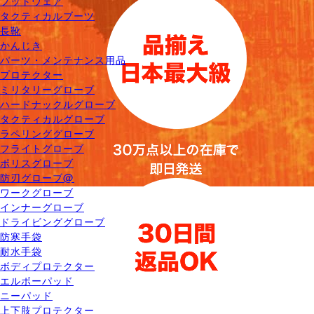
フットウェア
タクティカルブーツ
長靴
かんじき
パーツ・メンテナンス用品
プロテクター
ミリタリーグローブ
ハードナックルグローブ
タクティカルグローブ
ラペリンググローブ
フライトグローブ
ポリスグローブ
防刃グローブ@
ワークグローブ
インナーグローブ
ドライビンググローブ
防寒手袋
耐水手袋
ボディプロテクター
エルボーパッド
ニーパッド
上下肢プロテクター