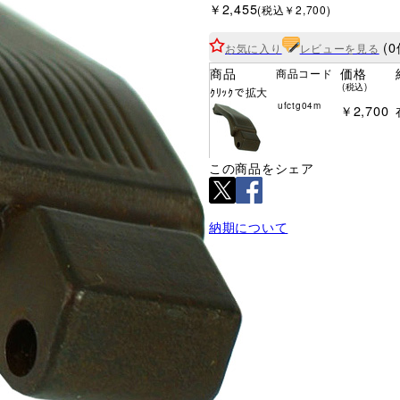
￥2,455
(税込￥2,700)
(0
お気に入り
レビューを見る
商品
価格
商品コード
(税込)
ｸﾘｯｸで拡大
ufctg04m
￥2,700
この商品をシェア
納期について