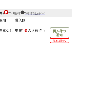
件)
73pt獲得
30日間返品OK
納期
購入数
在庫なし
現在
の入荷待ち
1名