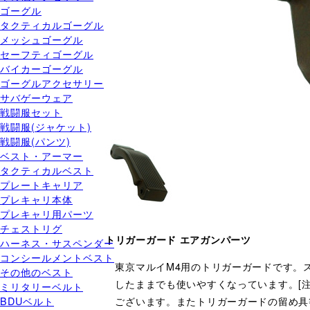
ゴーグル
タクティカルゴーグル
メッシュゴーグル
セーフティゴーグル
バイカーゴーグル
ゴーグルアクセサリー
サバゲーウェア
戦闘服セット
戦闘服(ジャケット)
戦闘服(パンツ)
ベスト・アーマー
タクティカルベスト
プレートキャリア
プレキャリ本体
プレキャリ用パーツ
チェストリグ
トリガーガード エアガンパーツ
ハーネス・サスペンダー
コンシールメントベスト
東京マルイM4用のトリガーガードです。
その他のベスト
したままでも使いやすくなっています。[
ミリタリーベルト
ございます。またトリガーガードの留め具
BDUベルト