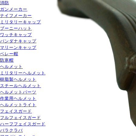
消防
ガンメーカー
ナイフメーカー
ミリタリーキャップ
ブーニーハット
ワッチキャップ
バンダナキャップ
マリーンキャップ
ベレー帽
防寒帽
ヘルメット
ミリタリーヘルメット
樹脂製ヘルメット
スチールヘルメット
ヘルメットパーツ
作業用ヘルメット
ヘルメットライト
フェイスガード
フルフェイスガード
ハーフフェイスガード
バラクラバ