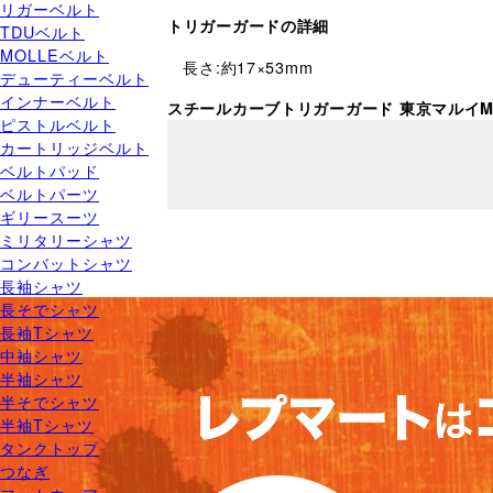
リガーベルト
トリガーガードの詳細
TDUベルト
MOLLEベルト
長さ:約17×53mm
デューティーベルト
インナーベルト
スチールカーブトリガーガード 東京マルイ
ピストルベルト
カートリッジベルト
ベルトパッド
ベルトパーツ
ギリースーツ
ミリタリーシャツ
コンバットシャツ
長袖シャツ
長そでシャツ
長袖Tシャツ
中袖シャツ
半袖シャツ
半そでシャツ
半袖Tシャツ
タンクトップ
つなぎ