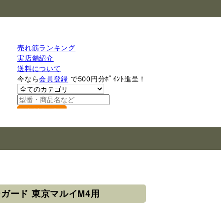
売れ筋ランキング
実店舗紹介
送料について
今なら
会員登録
で500円分ﾎﾟｲﾝﾄ進呈！
検索
ガード 東京マルイM4用