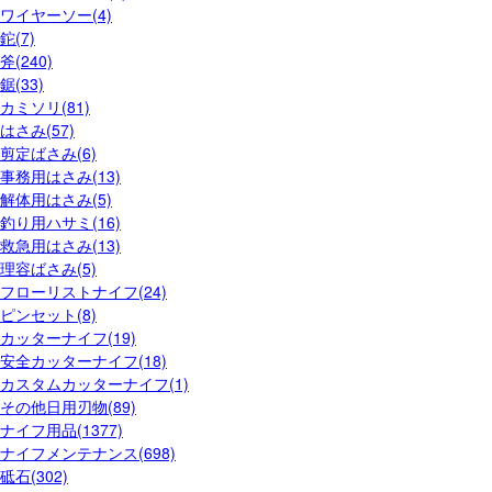
ワイヤーソー(4)
鉈(7)
斧(240)
鋸(33)
カミソリ(81)
はさみ(57)
剪定ばさみ(6)
事務用はさみ(13)
解体用はさみ(5)
釣り用ハサミ(16)
救急用はさみ(13)
理容ばさみ(5)
フローリストナイフ(24)
ピンセット(8)
カッターナイフ(19)
安全カッターナイフ(18)
カスタムカッターナイフ(1)
その他日用刃物(89)
ナイフ用品(1377)
ナイフメンテナンス(698)
砥石(302)