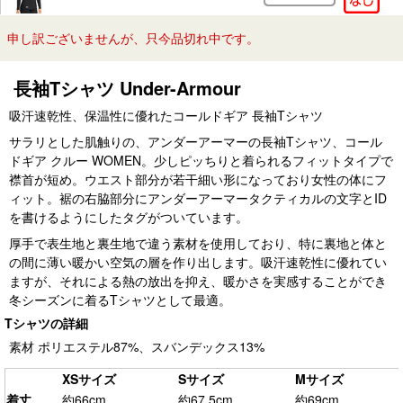
申し訳ございませんが、只今品切れ中です。
長袖Tシャツ Under-Armour
吸汗速乾性、保温性に優れたコールドギア 長袖Tシャツ
サラリとした肌触りの、アンダーアーマーの長袖Tシャツ、コール
ドギア クルー WOMEN。少しピッちりと着られるフィットタイプで
襟首が短め。ウエスト部分が若干細い形になっており女性の体にフ
ィット。裾の右脇部分にアンダーアーマータクティカルの文字とID
を書けるようにしたタグがついています。
厚手で表生地と裏生地で違う素材を使用しており、特に裏地と体と
の間に薄い暖かい空気の層を作り出します。吸汗速乾性に優れてい
ますが、それによる熱の放出を抑え、暖かさを実感することができ
冬シーズンに着るTシャツとして最適。
Tシャツの詳細
素材 ポリエステル87%、スバンデックス13%
XSサイズ
Sサイズ
Mサイズ
着丈
約66cm
約67.5cm
約69cm