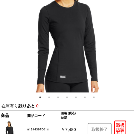
在庫有り
残りあと
0
価格
(税込)
商品
商品コード
納期
￥7,480
u1244397001m