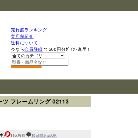
売れ筋ランキング
実店舗紹介
送料について
今なら
会員登録
で500円分ﾎﾟｲﾝﾄ進呈！
検索
ーツ フレームリング 02113
件)
16pt獲得
30日間返品OK