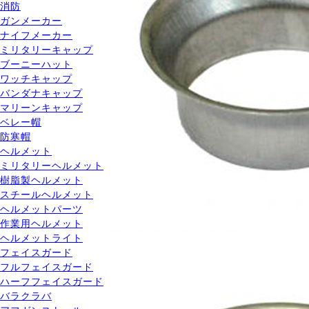
消防
ガンメーカー
ナイフメーカー
ミリタリーキャップ
ブーニーハット
ワッチキャップ
バンダナキャップ
マリーンキャップ
ベレー帽
防寒帽
ヘルメット
ミリタリーヘルメット
樹脂製ヘルメット
スチールヘルメット
ヘルメットパーツ
作業用ヘルメット
ヘルメットライト
フェイスガード
フルフェイスガード
ハーフフェイスガード
バラクラバ