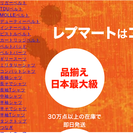
リガーベルト
TDUベルト
MOLLEベルト
デューティーベルト
インナーベルト
ピストルベルト
カートリッジベルト
ベルトパッド
ベルトパーツ
ギリースーツ
ミリタリーシャツ
コンバットシャツ
長袖シャツ
長そでシャツ
長袖Tシャツ
中袖シャツ
半袖シャツ
半そでシャツ
半袖Tシャツ
タンクトップ
つなぎ