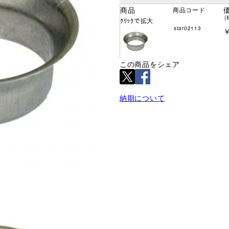
商品
商品コード
(
ｸﾘｯｸで拡大
star02113
￥
この商品をシェア
納期について