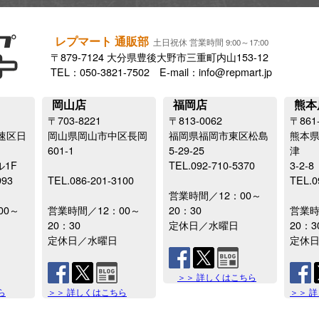
レプマート 通販部
土日祝休 営業時間 9:00～17:00
〒879-7124 大分県豊後大野市三重町内山153-12
TEL：050-3821-7502 E-mail：info@repmart.jp
岡山店
福岡店
熊本
〒703-8221
〒813-0062
〒861
速区日
岡山県岡山市中区長岡
福岡県福岡市東区松島
熊本
601-1
5-29-25
津
ル1F
TEL.092-710-5370
3-2-8
993
TEL.086-201-3100
TEL.0
営業時間／12：00～
00～
営業時間／12：00～
20：30
営業時
20：30
定休日／水曜日
20：3
定休日／水曜日
定休
＞＞ 詳しくはこちら
ら
＞＞ 詳しくはこちら
＞＞ 