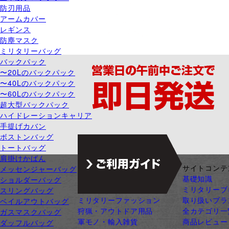
防刃用品
アームカバー
レギンス
防塵マスク
ミリタリーバッグ
バックパック
〜20Lのバックパック
〜40Lのバックパック
〜60Lのバックパック
超大型バックパック
ハイドレーションキャリア
手提げカバン
ボストンバッグ
トートバッグ
肩掛けかばん
ジャンル別カテゴリ
サイトコンテ
メッセンジャーバッグ
サバゲー装備
基礎知識
ショルダーバッグ
ガン・ガンパーツ
ミリタリーブ
スリングバッグ
ミリタリーファッション
取り扱いブラ
ベイルアウトバッグ
狩猟・アウトドア用品
全カテゴリ一
ガスマスクバッグ
軍モノ・輸入雑貨
商品レビュー
ダッフルバッグ