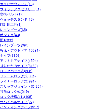
カラビナウォッチ(16)
ウォッチアクセサリー(31)
交換ベルト(17)
ウォッチスタンド(13)
時計用工具(1)
レイングッズ(65)
ポンチョ(43)
雨傘(22)
レインブーツ@(0)
狩猟・アウトドア(10691)
ナイフ(8156)
アウトドアナイフ(1594)
折りたたみナイフ(3130)
ロックバック式(568)
フレームロック式(394)
ライナーロック式(991)
スリップジョイント式(854)
特殊ロック式(219)
ロック機構なし(105)
サバイバルナイフ(27)
ハンティングナイフ(917)