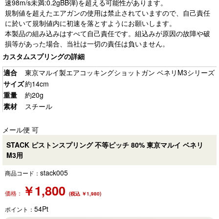
速98m/s未満:0.2gBB弾)を超える可能性があります。
規制値を超えたエアガンの使用は禁止されていますので、自己責任
に於いて規制値内に初速を落とすようにお願いします。
本製品の組み込みはすべて自己責任です。組込みが原因の故障や破
損等があった場合、当社は一切の責任は負いません。
カスタムスプリングの詳細
適合
東京マルイ製エアコッキングショットガン ベネリM3シリーズ
サイズ
約14cm
重量
約20g
素材
スチール
メール便 可
STACK ピストンスプリング 不等ピッチ 80% 東京マルイ ベネリ
M3用
stack005
商品コード：
￥
1,800
価格：
(税込 ￥1,980)
54
Pt
ポイント：