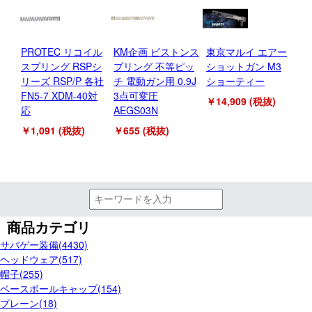
PROTEC リコイル
KM企画 ピストンス
東京マルイ エアー
東
スプリング RSPシ
プリング 不等ピッ
ショットガン M3
シ
リーズ RSP/P 各社
チ 電動ガン用 0.9J
ショーティー
ス
FN5-7 XDM-40対
3点可変圧
￥14,909 (税抜)
￥2
応
AEGS03N
￥1,091 (税抜)
￥655 (税抜)
商品カテゴリ
サバゲー装備(4430)
ヘッドウェア(517)
帽子(255)
ベースボールキャップ(154)
プレーン(18)