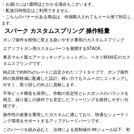
・お届けには1週間ほどかかる場合もございます。
・配達日時指定はご利用できません。
・こちらのバナーがある商品は、何個購入されてもメール便で対応し
ます。
スパーク カスタムスプリング 操作軽量
ポンプ操作を軽快に変える扱いやすさ重視のカスタムスプリング
エアソフトガン用カスタムパーツを展開するSTACK。
東京マルイ製エアーコッキングショットガン、ベネリM3対応のカス
タムスプリングです。
純正比で約80%のレートに設定されたソフトタイプで、ポンプ操作
時の負荷軽減に配慮した設計。軽い力でもスムーズにコッキングし
やすく、取り回しの向上に貢献します。
不等ピッチ構造を採用し、作動の安定性とレスポンスのバランスを
両立。繰り返しの操作でも安定したフィーリングを維持しやすい仕
様です。
操作性の改善を重視したカスタムに適しており、快適なシューティ
ング環境をサポートするアップグレードパーツです。
このパーツを組み込むと、法律による規制値(0.98ジュール以下、初