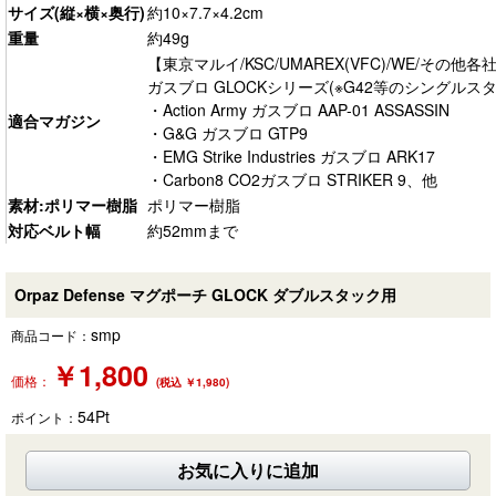
サイズ(縦×横×奥行)
約10×7.7×4.2cm
重量
約49g
【東京マルイ/KSC/UMAREX(VFC)/WE/その他各
ガスブロ GLOCKシリーズ(※G42等のシングルス
・Action Army ガスブロ AAP-01 ASSASSIN
適合マガジン
・G&G ガスブロ GTP9
・EMG Strike Industries ガスブロ ARK17
・Carbon8 CO2ガスブロ STRIKER 9、他
素材:ポリマー樹脂
ポリマー樹脂
対応ベルト幅
約52mmまで
Orpaz Defense マグポーチ GLOCK ダブルスタック用
smp
商品コード：
￥
1,800
価格：
(税込 ￥1,980)
54
Pt
ポイント：
お気に入りに追加