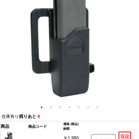
在庫有り
残りあと
0
価格
(税込)
商品
商品コード
納期
￥1,980