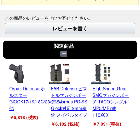
この商品のレビューをぜひお寄せください。
レビューを書く
関連商品
Orpaz Defense ホ
FAB Defense ピス
High Speed Gear
C
ルスター
トルマガジンポー
SMGマガジンポー
ル
GlOCK17/19/18C/23/26/34
チ Scorpus PG-9S
チ TACOシングル
EV
他
Glock対応 9mm拳
MP5/MP7他
9m
銃 スイベルタイプ
11EX00
￥5,818 (税抜)
￥5
￥6,182 (税抜)
￥7,091 (税抜)