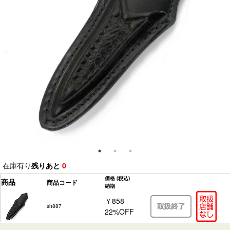
在庫有り
残りあと
0
価格
(税込)
商品
商品コード
納期
￥858
sh887
22%OFF