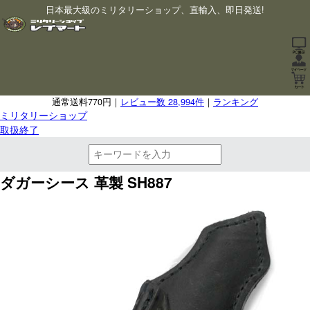
日本最大級のミリタリーショップ、直輸入、即日発送!
通常送料770円｜
レビュー数 28,994件
｜
ランキング
ミリタリーショップ
取扱終了
ダガーシース 革製 SH887