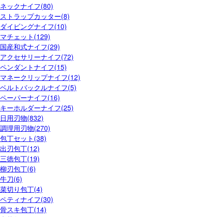
ネックナイフ(80)
ストラップカッター(8)
ダイビングナイフ(10)
マチェット(129)
国産和式ナイフ(29)
アクセサリーナイフ(72)
ペンダントナイフ(15)
マネークリップナイフ(12)
ベルトバックルナイフ(5)
ペーパーナイフ(16)
キーホルダーナイフ(25)
日用刃物(832)
調理用刃物(270)
包丁セット(38)
出刃包丁(12)
三徳包丁(19)
柳刃包丁(6)
牛刀(6)
菜切り包丁(4)
ペティナイフ(30)
骨スキ包丁(14)