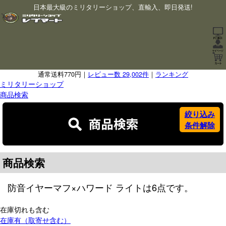
日本最大級のミリタリーショップ、直輸入、即日発送!
通常送料770円｜
レビュー数 29,002件
｜
ランキング
ミリタリーショップ
商品検索
絞り込み
条件解除
商品検索
防音イヤーマフ
×
ハワード ライト
は
6
点です。
在庫切れも含む
在庫有（取寄せ含む）