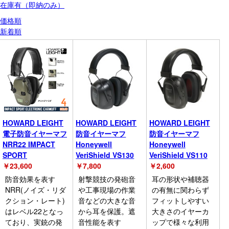
在庫有（即納のみ）
価格順
新着順
HOWARD LEIGHT
HOWARD LEIGHT
HOWARD LEIGHT
電子防音イヤーマフ
防音イヤーマフ
防音イヤーマフ
NRR22 IMPACT
Honeywell
Honeywell
SPORT
VeriShield VS130
VeriShield VS110
￥
23,600
￥
7,800
￥
2,600
防音効果を表す
射撃競技の発砲音
耳の形状や補聴器
NRR(ノイズ・リダ
や工事現場の作業
の有無に関わらず
クション・レート)
音などの大きな音
フィットしやすい
はレベル22となっ
から耳を保護。遮
大きさのイヤーカ
ており、実銃の発
音性能を表す
ップで様々な利用