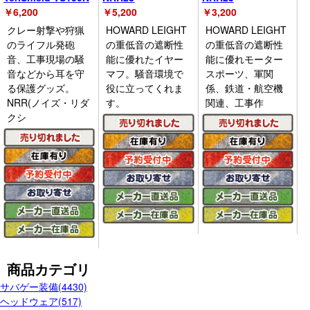
￥
6,200
￥
5,200
￥
3,200
クレー射撃や狩猟
HOWARD LEIGHT
HOWARD LEIGHT
のライフル発砲
の重低音の遮断性
の重低音の遮断性
音、工事現場の騒
能に優れたイヤー
能に優れモーター
音などから耳を守
マフ。騒音環境で
スポーツ、軍関
る保護グッズ。
役に立ってくれま
係、鉄道・航空機
NRR(ノイズ・リダ
す。
関連、工事作
クシ
商品カテゴリ
サバゲー装備(4430)
ヘッドウェア(517)