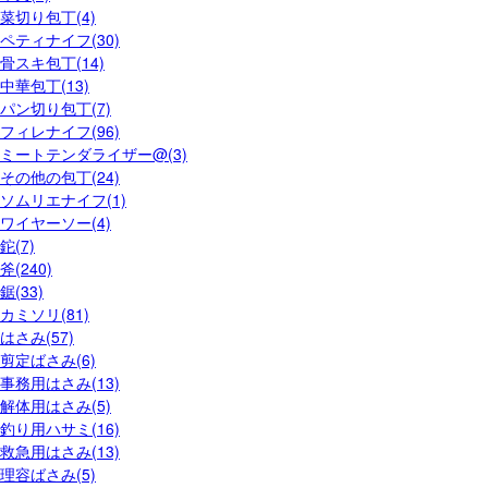
菜切り包丁(4)
ペティナイフ(30)
骨スキ包丁(14)
中華包丁(13)
パン切り包丁(7)
フィレナイフ(96)
ミートテンダライザー@(3)
その他の包丁(24)
ソムリエナイフ(1)
ワイヤーソー(4)
鉈(7)
斧(240)
鋸(33)
カミソリ(81)
はさみ(57)
剪定ばさみ(6)
事務用はさみ(13)
解体用はさみ(5)
釣り用ハサミ(16)
救急用はさみ(13)
理容ばさみ(5)