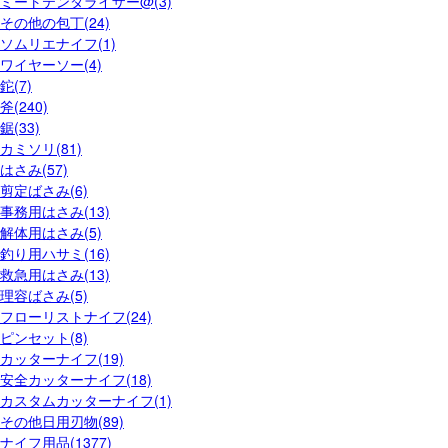
ミートテンダライザー@(3)
その他の包丁(24)
ソムリエナイフ(1)
ワイヤーソー(4)
鉈(7)
斧(240)
鋸(33)
カミソリ(81)
はさみ(57)
剪定ばさみ(6)
事務用はさみ(13)
解体用はさみ(5)
釣り用ハサミ(16)
救急用はさみ(13)
理容ばさみ(5)
フローリストナイフ(24)
ピンセット(8)
カッターナイフ(19)
安全カッターナイフ(18)
カスタムカッターナイフ(1)
その他日用刃物(89)
ナイフ用品(1377)