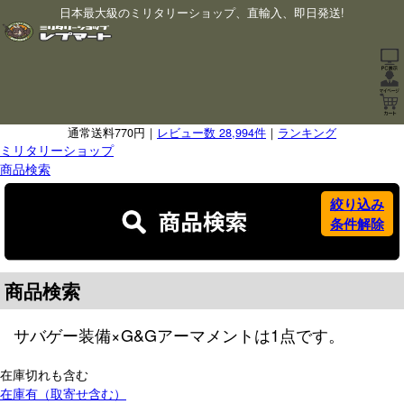
日本最大級のミリタリーショップ、直輸入、即日発送!
通常送料770円｜
レビュー数 28,994件
｜
ランキング
ミリタリーショップ
商品検索
絞り込み
条件解除
商品検索
サバゲー装備
×
G&Gアーマメント
は
1
点です。
在庫切れも含む
在庫有（取寄せ含む）