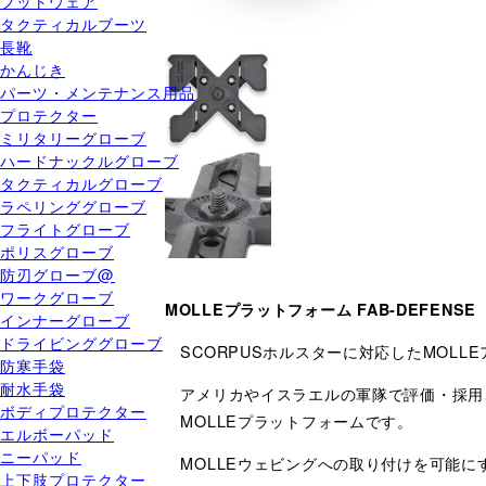
フットウェア
タクティカルブーツ
長靴
かんじき
パーツ・メンテナンス用品
プロテクター
ミリタリーグローブ
ハードナックルグローブ
タクティカルグローブ
ラペリンググローブ
フライトグローブ
ポリスグローブ
防刃グローブ@
ワークグローブ
MOLLEプラットフォーム FAB-DEFENSE
インナーグローブ
ドライビンググローブ
SCORPUSホルスターに対応したMOLL
防寒手袋
耐水手袋
アメリカやイスラエルの軍隊で評価・採用され
ボディプロテクター
MOLLEプラットフォームです。
エルボーパッド
ニーパッド
MOLLEウェビングへの取り付けを可能
上下肢プロテクター