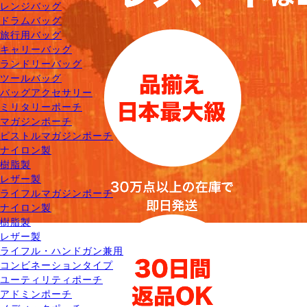
レンジバッグ
ドラムバッグ
旅行用バッグ
キャリーバッグ
ランドリーバッグ
ツールバッグ
バッグアクセサリー
ミリタリーポーチ
マガジンポーチ
ピストルマガジンポーチ
ナイロン製
樹脂製
レザー製
ライフルマガジンポーチ
ナイロン製
樹脂製
レザー製
ライフル・ハンドガン兼用
コンビネーションタイプ
ユーティリティポーチ
アドミンポーチ