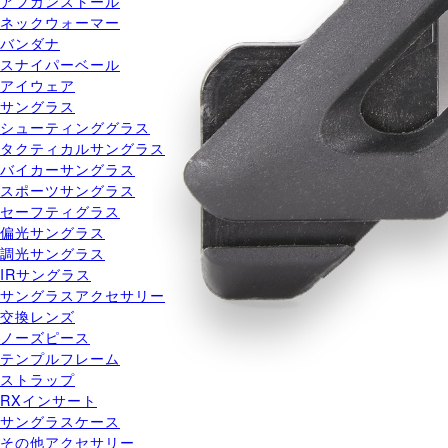
アフガンストール
ネックウォーマー
バンダナ
スナイパーベール
アイウェア
サングラス
シューティンググラス
タクティカルサングラス
バイカーサングラス
スポーツサングラス
セーフティグラス
偏光サングラス
調光サングラス
IRサングラス
サングラスアクセサリー
交換レンズ
ノーズピース
テンプルフレーム
ストラップ
RXインサート
サングラスケース
その他アクセサリー