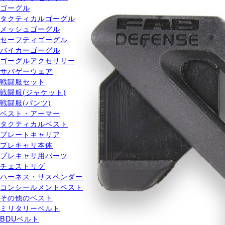
ゴーグル
タクティカルゴーグル
メッシュゴーグル
セーフティゴーグル
バイカーゴーグル
ゴーグルアクセサリー
サバゲーウェア
戦闘服セット
戦闘服(ジャケット)
戦闘服(パンツ)
ベスト・アーマー
タクティカルベスト
プレートキャリア
プレキャリ本体
プレキャリ用パーツ
チェストリグ
ハーネス・サスペンダー
コンシールメントベスト
その他のベスト
ミリタリーベルト
BDUベルト