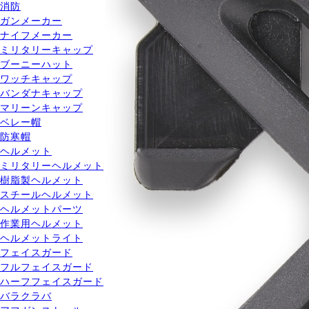
消防
ガンメーカー
ナイフメーカー
ミリタリーキャップ
ブーニーハット
ワッチキャップ
バンダナキャップ
マリーンキャップ
ベレー帽
防寒帽
ヘルメット
ミリタリーヘルメット
樹脂製ヘルメット
スチールヘルメット
ヘルメットパーツ
作業用ヘルメット
ヘルメットライト
フェイスガード
フルフェイスガード
ハーフフェイスガード
バラクラバ