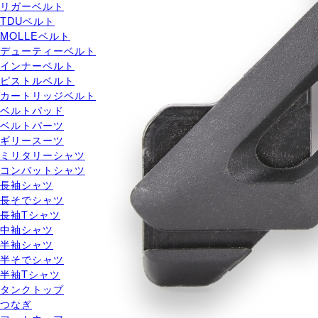
リガーベルト
TDUベルト
MOLLEベルト
デューティーベルト
インナーベルト
ピストルベルト
カートリッジベルト
ベルトパッド
ベルトパーツ
ギリースーツ
ミリタリーシャツ
コンバットシャツ
長袖シャツ
長そでシャツ
長袖Tシャツ
中袖シャツ
半袖シャツ
半そでシャツ
半袖Tシャツ
タンクトップ
つなぎ