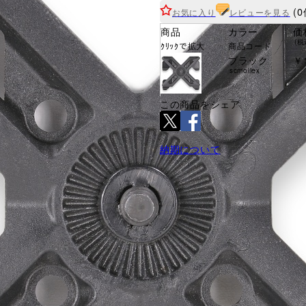
(0
お気に入り
レビューを見る
商品
カラー
価
(税
ｸﾘｯｸで拡大
商品コード
ブラック
￥1
scmollex
この商品をシェア
納期について