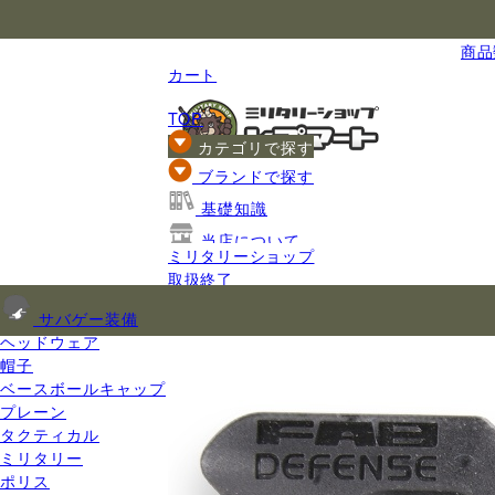
国内最大級のミリタリー総合通販
商品数
カート
TOP
カテゴリで探す
ブランドで探す
基礎知識
当店について
ミリタリーショップ
ご利用ガイド
取扱終了
サバゲー装備
ヘッドウェア
帽子
ベースボールキャップ
プレーン
タクティカル
ミリタリー
ポリス