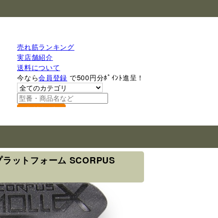
売れ筋ランキング
実店舗紹介
送料について
今なら
会員登録
で500円分ﾎﾟｲﾝﾄ進呈！
検索
LEプラットフォーム SCORPUS