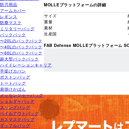
防刃用品
MOLLEプラットフォームの詳細
アームカバー
サイズ
レギンス
重量
防塵マスク
素材
ミリタリーバッグ
生産国
バックパック
〜20Lのバックパック
FAB Defense MOLLEプラットフォーム 
〜40Lのバックパック
〜60Lのバックパック
超大型バックパック
ハイドレーションキャリア
手提げカバン
ボストンバッグ
トートバッグ
肩掛けかばん
メッセンジャーバッグ
ショルダーバッグ
スリングバッグ
ベイルアウトバッグ
ガスマスクバッグ
ダッフルバッグ