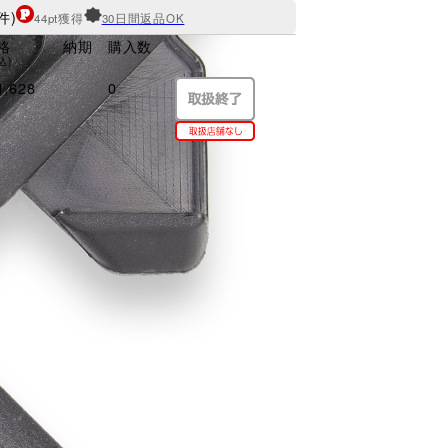
件)
44pt獲得
30日間返品OK
格
納期
購入数
込)
,628
0