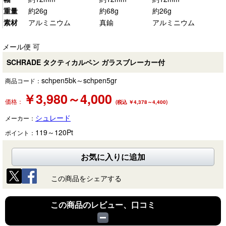
重量
約26g
約68g
約26g
素材
アルミニウム
真鍮
アルミニウム
メール便 可
SCHRADE タクティカルペン ガラスブレーカー付
schpen5bk～schpen5gr
商品コード：
￥
3,980～4,000
価格：
(税込 ￥4,378～4,400)
シュレード
メーカー：
119～120
Pt
ポイント：
お気に入りに追加
この商品をシェアする
この商品のレビュー、口コミ