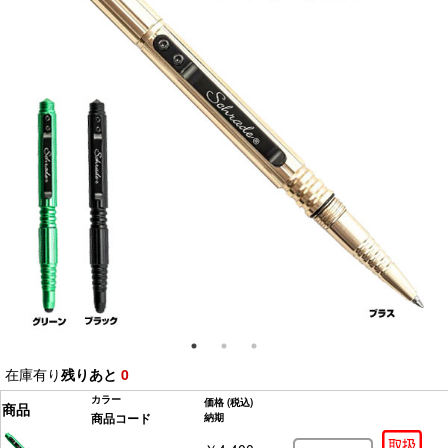
在庫有り
残りあと
0
カラー
価格
(税込)
商品
商品コード
納期