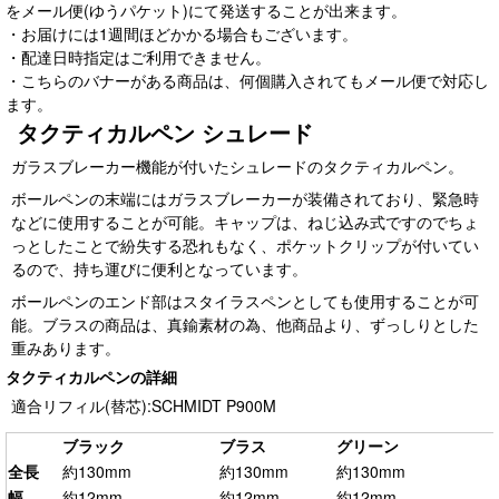
をメール便(ゆうパケット)にて発送することが出来ます。
・お届けには1週間ほどかかる場合もございます。
・配達日時指定はご利用できません。
・こちらのバナーがある商品は、何個購入されてもメール便で対応し
ます。
タクティカルペン シュレード
ガラスブレーカー機能が付いたシュレードのタクティカルペン。
ボールペンの末端にはガラスブレーカーが装備されており、緊急時
などに使用することが可能。キャップは、ねじ込み式ですのでちょ
っとしたことで紛失する恐れもなく、ポケットクリップが付いてい
るので、持ち運びに便利となっています。
ボールペンのエンド部はスタイラスペンとしても使用することが可
能。ブラスの商品は、真鍮素材の為、他商品より、ずっしりとした
重みあります。
タクティカルペンの詳細
適合リフィル(替芯):SCHMIDT P900M
ブラック
ブラス
グリーン
全長
約130mm
約130mm
約130mm
幅
約12mm
約12mm
約12mm