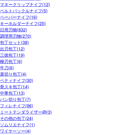
マネークリップナイフ(12)
ベルトバックルナイフ(5)
ペーパーナイフ(16)
キーホルダーナイフ(25)
日用刃物(832)
調理用刃物(270)
包丁セット(38)
出刃包丁(12)
三徳包丁(19)
柳刃包丁(6)
牛刀(6)
菜切り包丁(4)
ペティナイフ(30)
骨スキ包丁(14)
中華包丁(13)
パン切り包丁(7)
フィレナイフ(96)
ミートテンダライザー@(3)
その他の包丁(24)
ソムリエナイフ(1)
ワイヤーソー(4)