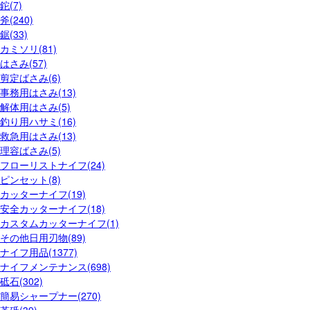
鉈(7)
斧(240)
鋸(33)
カミソリ(81)
はさみ(57)
剪定ばさみ(6)
事務用はさみ(13)
解体用はさみ(5)
釣り用ハサミ(16)
救急用はさみ(13)
理容ばさみ(5)
フローリストナイフ(24)
ピンセット(8)
カッターナイフ(19)
安全カッターナイフ(18)
カスタムカッターナイフ(1)
その他日用刃物(89)
ナイフ用品(1377)
ナイフメンテナンス(698)
砥石(302)
簡易シャープナー(270)