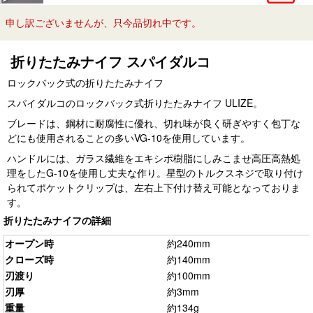
申し訳ございませんが、只今品切れ中です。
折りたたみナイフ スパイダルコ
ロックバック式の折りたたみナイフ
スパイダルコのロックバック式折りたたみナイフ ULIZE。
ブレードは、鋼材に耐腐性に優れ、切れ味が良く研ぎやすく包丁な
どにも使用されることの多いVG-10を使用しています。
ハンドルには、ガラス繊維をエキシポ樹脂にしみこませ高圧高熱処
理をしたG-10を使用し丈夫な作り。星型のトルクスネジで取り付け
られてポケットクリップは、左右上下付け替え可能となっておりま
す。
折りたたみナイフの詳細
オープン時
約240mm
クローズ時
約140mm
刃渡り
約100mm
刃厚
約3mm
重量
約134g