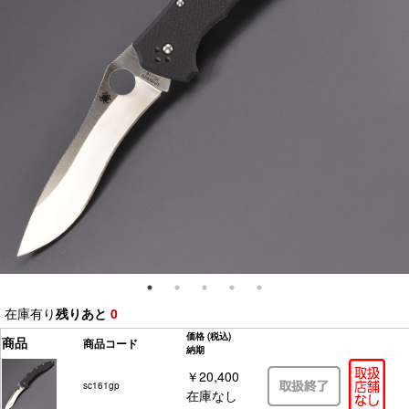
在庫有り
残りあと
0
価格
(税込)
商品
商品コード
納期
￥20,400
sc161gp
在庫なし