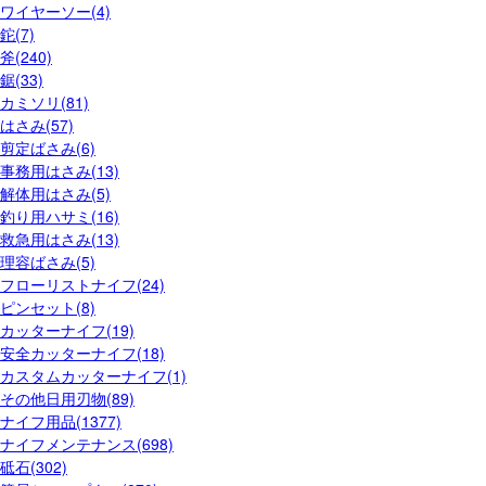
ワイヤーソー(4)
鉈(7)
斧(240)
鋸(33)
カミソリ(81)
はさみ(57)
剪定ばさみ(6)
事務用はさみ(13)
解体用はさみ(5)
釣り用ハサミ(16)
救急用はさみ(13)
理容ばさみ(5)
フローリストナイフ(24)
ピンセット(8)
カッターナイフ(19)
安全カッターナイフ(18)
カスタムカッターナイフ(1)
その他日用刃物(89)
ナイフ用品(1377)
ナイフメンテナンス(698)
砥石(302)