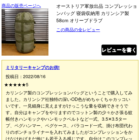
商品の販売ページへ
オーストリア軍放出品 コンプレッショ
ンバッグ 寝袋収納用 カリンシア製
58cm オリーブドラブ
この商品の全レビュー
レビューを書く
ミリタリーキャンプのお供!
投稿日：2022/08/16
★★★★★
5
カリンシア製のコンプレッションバッグということで購入してみ
ました。カリンシア社独特の深いOD色がめちゃくちゃカッコい
いです。一見細身に見えますがけっこうな量を収納できそうで
す。自分はキャンプをやりますのでコットン製の少々かさ張る蚊
帳付きハンモックやハンモックベルトなど一式、3.5✕3.5ター
プ、ペグハンマー、ペグケース、パラコード一式、掛け布団代わ
りのポンチョライナーを入れてみましたがコンプレッションをか
けなければまだ他にも若干入る感じです。自分はこのコンプレッ