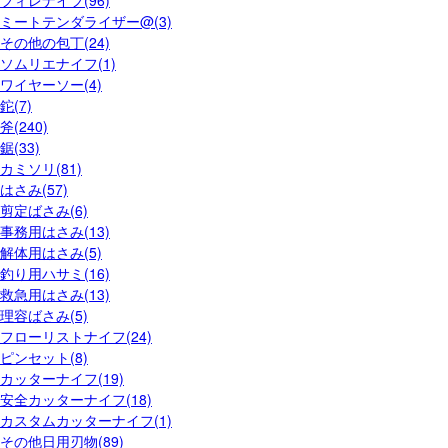
フィレナイフ(96)
ミートテンダライザー@(3)
その他の包丁(24)
ソムリエナイフ(1)
ワイヤーソー(4)
鉈(7)
斧(240)
鋸(33)
カミソリ(81)
はさみ(57)
剪定ばさみ(6)
事務用はさみ(13)
解体用はさみ(5)
釣り用ハサミ(16)
救急用はさみ(13)
理容ばさみ(5)
フローリストナイフ(24)
ピンセット(8)
カッターナイフ(19)
安全カッターナイフ(18)
カスタムカッターナイフ(1)
その他日用刃物(89)