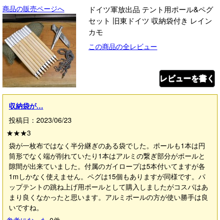
商品の販売ページへ
ドイツ軍放出品 テント用ポール&ペグ
セット 旧東ドイツ 収納袋付き レイン
カモ
この商品の全レビュー
レビューを書く
収納袋が…
投稿日：2023/06/23
★★★
3
袋が一枚布ではなく半分継ぎのある袋でした。ポールも1本は円
筒形でなく端が削れていたり1本はアルミの繋ぎ部分がポールと
隙間が出来ていました。付属のガイロープは5本付いてますが各
1mしかなく使えません。ペグは15個もありますが同様です。パ
ップテントの跳ね上げ用ポールとして購入しましたがコスパはあ
まり良くなかったと思います。アルミポールの方が使い勝手は良
いですね。