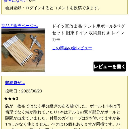
参考になった
0
件
会員登録・ログインするとコメントを投稿できます。
商品の販売ページへ
ドイツ軍放出品 テント用ポール&ペグ
セット 旧東ドイツ 収納袋付き レイン
カモ
この商品の全レビュー
レビューを書く
収納袋が…
投稿日：2023/06/23
★★★
3
袋が一枚布ではなく半分継ぎのある袋でした。ポールも1本は円
筒形でなく端が削れていたり1本はアルミの繋ぎ部分がポールと
隙間が出来ていました。付属のガイロープは5本付いてますが各
1mしかなく使えません。ペグは15個もありますが同様です。パ