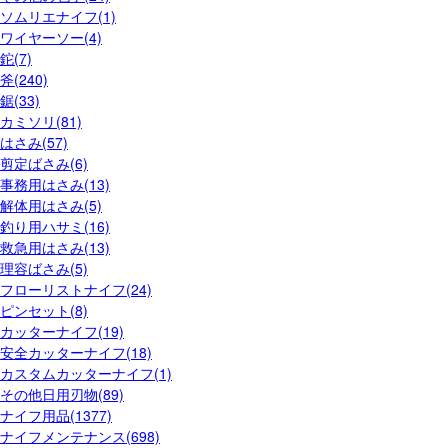
ソムリエナイフ(1)
ワイヤーソー(4)
鉈(7)
斧(240)
鋸(33)
カミソリ(81)
はさみ(57)
剪定ばさみ(6)
事務用はさみ(13)
解体用はさみ(5)
釣り用ハサミ(16)
救急用はさみ(13)
理容ばさみ(5)
フローリストナイフ(24)
ピンセット(8)
カッターナイフ(19)
安全カッターナイフ(18)
カスタムカッターナイフ(1)
その他日用刃物(89)
ナイフ用品(1377)
ナイフメンテナンス(698)