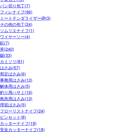
パン切り包丁(7)
フィレナイフ(96)
ミートテンダライザー@(3)
その他の包丁(24)
ソムリエナイフ(1)
ワイヤーソー(4)
鉈(7)
斧(240)
鋸(33)
カミソリ(81)
はさみ(57)
剪定ばさみ(6)
事務用はさみ(13)
解体用はさみ(5)
釣り用ハサミ(16)
救急用はさみ(13)
理容ばさみ(5)
フローリストナイフ(24)
ピンセット(8)
カッターナイフ(19)
安全カッターナイフ(18)