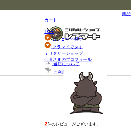
国内最大級のミリタリー総合通販
商品数
カート
TOP
カテゴリで探す
ブランドで探す
ミリタリーショップ
基礎知識
会員さまのプロフィール
当店について
ご利用ガイド
2
件のレビューがございます。