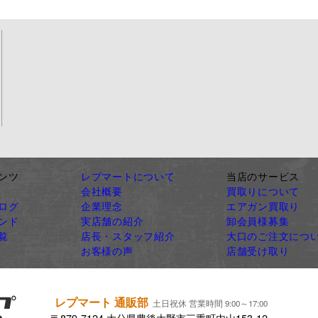
ンツ
レプマートについて
当店のサービス
会社概要
買取りについて
ログ
企業理念
エアガン買取り
ンド
実店舗の紹介
卸会員様募集
覧
店長・スタッフ紹介
大口のご注文につ
お客様の声
店舗受け取り
レプマート 通販部
土日祝休 営業時間 9:00～17:00
〒879-7124 大分県豊後大野市三重町内山153-12