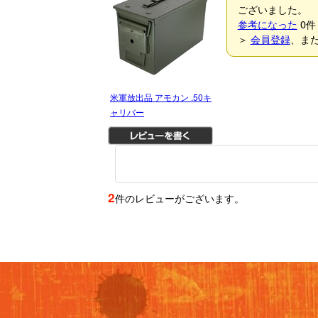
ございました。
参考になった
0
件
＞
会員登録
、ま
米軍放出品 アモカン .50キ
ャリバー
2
件のレビューがございます。