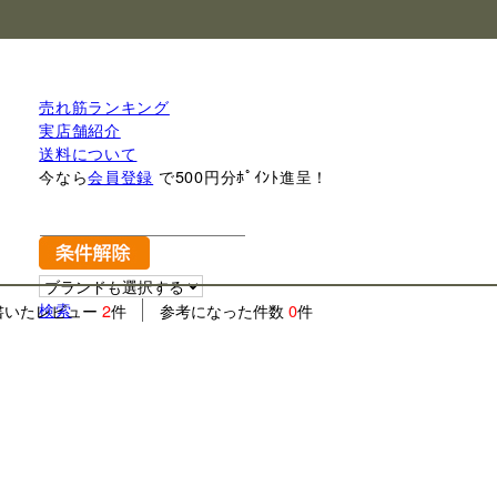
売れ筋ランキング
実店舗紹介
送料について
今なら
会員登録
で500円分ﾎﾟｲﾝﾄ進呈！
検索
書いたレビュー
2
件
参考になった件数
0
件