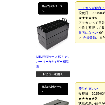
商品の販売ページ
アモカンが便利に
へ
投稿日：2025/03/
★★★★★
5
アモカンって意外
小物を整理して収
参考になった
0
件
＞
会員登録
、ま
MTM 弾薬ケース 50キャリ
バー オーガナイザー 樹脂
製
商品の販売ページ
美品が届いた
へ
投稿日：2025/03/
★★★★★
5
状態の悪い個体が