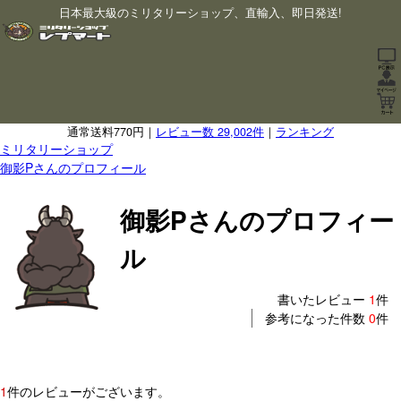
日本最大級のミリタリーショップ、直輸入、即日発送!
通常送料770円｜
レビュー数 29,002件
｜
ランキング
ミリタリーショップ
御影Pさんのプロフィール
御影Pさんのプロフィー
ル
書いたレビュー
1
件
参考になった件数
0
件
1
件のレビューがございます。