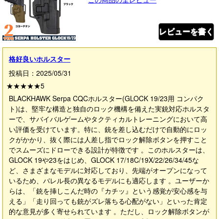
レビューを書く
格好良いホルスター
投稿日：2025/05/31
★★★★★
5
BLACKHAWK Serpa CQCホルスター(GLOCK 19/23用 コンパク
ト)は、堅牢な構造と独自のロック機構を備えた実銃対応ホルスタ
ーで、サバイバルゲームやタクティカルトレーニングにおいて高
い評価を受けています。特に、銃を差し込むだけで自動的にロッ
クがかかり、抜く際には人差し指でロック解除ボタンを押すこと
でスムーズにドローできる設計が特徴です 。このホルスターは、
GLOCK 19や23をはじめ、GLOCK 17/18C/19X/22/26/34/45な
ど、さまざまなモデルに対応しており、先端がオープンになって
いるため、バレル長の異なるモデルにも適応します 。ユーザーか
らは、「銃を挿しこんだ時の『カチッ』という感覚が安心感を与
える」「走り回っても銃がズレ落ちる心配がない」といった肯定
的な意見が多く寄せられています 。ただし、ロック解除ボタンが