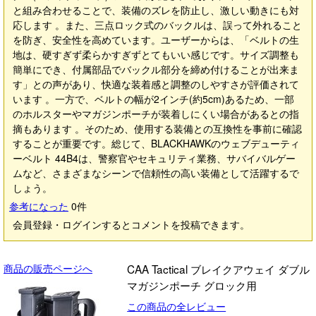
と組み合わせることで、装備のズレを防止し、激しい動きにも対
応します 。また、三点ロック式のバックルは、誤って外れること
を防ぎ、安全性を高めています。ユーザーからは、「ベルトの生
地は、硬すぎず柔らかすぎずとてもいい感じです。サイズ調整も
簡単にでき、付属部品でバックル部分を締め付けることが出来ま
す」との声があり、快適な装着感と調整のしやすさが評価されて
います 。一方で、ベルトの幅が2インチ(約5cm)あるため、一部
のホルスターやマガジンポーチが装着しにくい場合があるとの指
摘もあります 。そのため、使用する装備との互換性を事前に確認
することが重要です。総じて、BLACKHAWKのウェブデューティ
ーベルト 44B4は、警察官やセキュリティ業務、サバイバルゲー
ムなど、さまざまなシーンで信頼性の高い装備として活躍するで
しょう。
参考になった
0
件
会員登録・ログインするとコメントを投稿できます。
商品の販売ページへ
CAA Tactical ブレイクアウェイ ダブル
マガジンポーチ グロック用
この商品の全レビュー