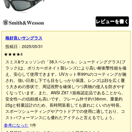
レビューを書く
格好良いサングラス
投稿日：2025/05/31
★★★★
4
スミス&ウェッソンの「38スペシャル」シューティンググラス(ブ
ラック)は、ポリカーボネイト製レンズにより高い耐衝撃性能を備
え、安心して使用できます。UVカット率99%のコーティングが施
され、強い日差し下でも目をしっかり保護。レンズは顔を広く覆
う大きめの形状で、周辺視野を確保しつつ異物の侵入を防ぎやす
くなっています。また、ANSI Z87.1規格認定品であることから、
安全性への信頼感も高いです。フレーム外寸約138mm、重量約
25gと軽量設計のため、長時間装着しても疲れにくいのが特長。
スポーツシューティングやアウトドアでの使用に適しており、コ
ストパフォーマンスにも優れたアイテムと言えるでしょう。
参考になった
1
件