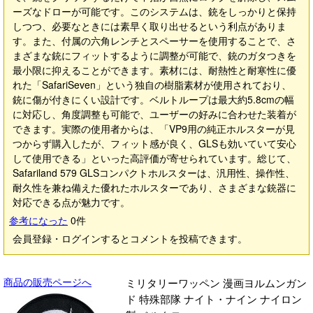
ーズなドローが可能です。このシステムは、銃をしっかりと保持
しつつ、必要なときには素早く取り出せるという利点がありま
す。また、付属の六角レンチとスペーサーを使用することで、さ
まざまな銃にフィットするように調整が可能で、銃のガタつきを
最小限に抑えることができます。素材には、耐熱性と耐寒性に優
れた「SafariSeven」という独自の樹脂素材が使用されており、
銃に傷が付きにくい設計です。ベルトループは最大約5.8cmの幅
に対応し、角度調整も可能で、ユーザーの好みに合わせた装着が
できます。実際の使用者からは、「VP9用の純正ホルスターが見
つからず購入したが、フィット感が良く、GLSも効いていて安心
して使用できる」といった高評価が寄せられています。総じて、
Safariland 579 GLSコンパクトホルスターは、汎用性、操作性、
耐久性を兼ね備えた優れたホルスターであり、さまざまな銃器に
対応できる点が魅力です。
参考になった
0
件
会員登録・ログインするとコメントを投稿できます。
商品の販売ページへ
ミリタリーワッペン 漫画ヨルムンガン
ド 特殊部隊 ナイト・ナイン ナイロン