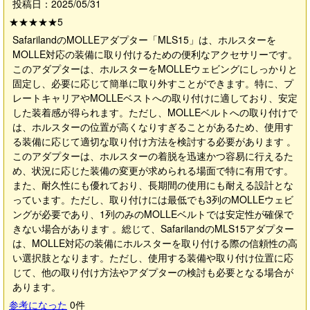
投稿日：2025/05/31
★★★★★
5
SafarilandのMOLLEアダプター「MLS15」は、ホルスターを
MOLLE対応の装備に取り付けるための便利なアクセサリーです。
このアダプターは、ホルスターをMOLLEウェビングにしっかりと
固定し、必要に応じて簡単に取り外すことができます。特に、プ
レートキャリアやMOLLEベストへの取り付けに適しており、安定
した装着感が得られます。ただし、MOLLEベルトへの取り付けで
は、ホルスターの位置が高くなりすぎることがあるため、使用す
る装備に応じて適切な取り付け方法を検討する必要があります 。
このアダプターは、ホルスターの着脱を迅速かつ容易に行えるた
め、状況に応じた装備の変更が求められる場面で特に有用です。
また、耐久性にも優れており、長期間の使用にも耐える設計とな
っています。ただし、取り付けには最低でも3列のMOLLEウェビ
ングが必要であり、1列のみのMOLLEベルトでは安定性が確保で
きない場合があります 。総じて、SafarilandのMLS15アダプター
は、MOLLE対応の装備にホルスターを取り付ける際の信頼性の高
い選択肢となります。ただし、使用する装備や取り付け位置に応
じて、他の取り付け方法やアダプターの検討も必要となる場合が
あります。
参考になった
0
件