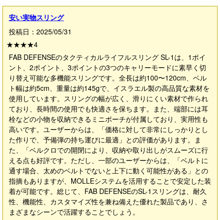
安い実物スリング
投稿日：2025/05/31
★★★★
4
FAB DEFENSEのタクティカルライフルスリング SL-1は、1ポイ
ント、2ポイント、3ポイントの3つのキャリーモードに素早く切
り替え可能な多機能スリングです。全長は約100〜120cm、ベル
ト幅は約5cm、重量は約145gで、イスラエル製の高品質な素材を
使用しています。スリングの幅が広く、滑りにくい素材で作られ
ており、長時間の使用でも快適さを保ちます。また、端部には耳
栓などの小物を収納できるミニポーチが付属しており、実用性も
高いです。ユーザーからは、「価格に対して非常にしっかりとし
た作りで、予備弾の持ち運びに最適」との評価があります。ま
た、「ベルクロでの開閉により、収納や取り出しがスムーズに行
える点も好評です。ただし、一部のユーザーからは、「ベルトに
通す場合、太めのベルトでないと上下に動く可能性がある」との
指摘もありますが、MOLLEシステムを活用することで安定した装
着が可能です。総じて、FAB DEFENSEのSL-1スリングは、耐久
性、機能性、カスタマイズ性を兼ね備えた優れた製品であり、さ
まざまなシーンで活躍することでしょう。