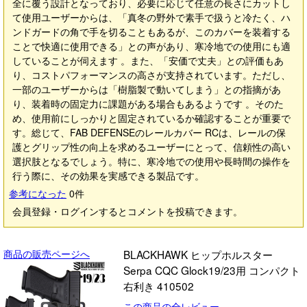
全に覆う設計となっており、必要に応じて任意の長さにカットし
て使用ユーザーからは、「真冬の野外で素手で扱うと冷たく、ハ
ンドガードの角で手を切ることもあるが、このカバーを装着する
ことで快適に使用できる」との声があり、寒冷地での使用にも適
していることが伺えます 。また、「安価で丈夫」との評価もあ
り、コストパフォーマンスの高さが支持されています。ただし、
一部のユーザーからは「樹脂製で動いてしまう」との指摘があ
り、装着時の固定力に課題がある場合もあるようです 。そのた
め、使用前にしっかりと固定されているか確認することが重要で
す。総じて、FAB DEFENSEのレールカバー RCは、レールの保
護とグリップ性の向上を求めるユーザーにとって、信頼性の高い
選択肢となるでしょう。特に、寒冷地での使用や長時間の操作を
行う際に、その効果を実感できる製品です。
参考になった
0
件
会員登録・ログインするとコメントを投稿できます。
商品の販売ページへ
BLACKHAWK ヒップホルスター
Serpa CQC Glock19/23用 コンパクト
右利き 410502
この商品の全レビュー