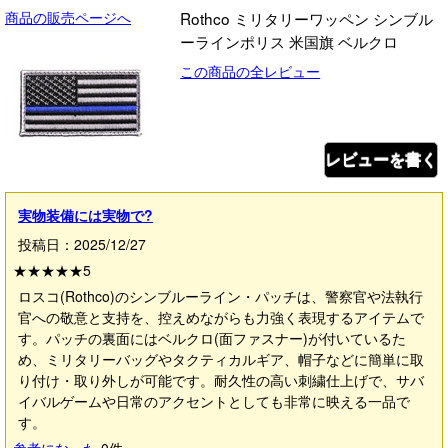
商品の販売ページへ
Rothco ミリタリーワッペン シンブル
ーラインポリス 米国旗 ベルクロ
この商品の全レビュー
レビューを書く
実物装備には実物で?
投稿日：2025/12/27
★★★★★
5
ロスコ(Rothco)のシンブルーライン・パッチは、警察官や法執行
官への敬意と支持を、控えめながらも力強く表現するアイテムで
す。パッチの裏面にはベルクロ(面ファスナー)が付いているた
め、ミリタリーバッグやタクティカルギア、帽子などに簡単に取
り付け・取り外しが可能です。耐久性の高い刺繍仕上げで、サバ
イバルゲームや日常のアクセントとしても非常に映える一品で
す。