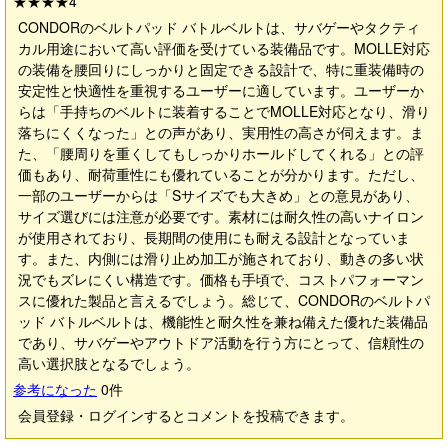
★★★★
4
CONDORのベルトパッド バトルベルトは、サバゲーやタクティ
カル用途において高い評価を受けている装備品です。MOLLE対応
の装備を腰回りにしっかりと固定できる設計で、特に重装備時の
安定性と快適性を重視するユーザーに適しています。ユーザーか
らは「手持ちのベルトに装着することでMOLLE対応となり、滑り
落ちにくくなった」との声があり、実用性の高さが伺えます。ま
た、「腰周りを重くしてもしっかりホールドしてくれる」との評
価もあり、耐荷重性にも優れていることが分かります。ただし、
一部のユーザーからは「Sサイズでも大きめ」との意見があり、
サイズ選びには注意が必要です。素材には耐久性の高いナイロン
が使用されており、長期間の使用にも耐える設計となっていま
す。また、内側には滑り止め加工が施されており、動きの多い状
況でもズレにくい構造です。価格も手頃で、コストパフォーマン
スに優れた製品と言えるでしょう。総じて、CONDORのベルトパ
ッド バトルベルトは、機能性と耐久性を兼ね備えた優れた装備品
であり、サバゲーやアウトドア活動を行う方にとって、信頼性の
高い選択肢となるでしょう。
参考になった
0
件
会員登録・ログインするとコメントを投稿できます。