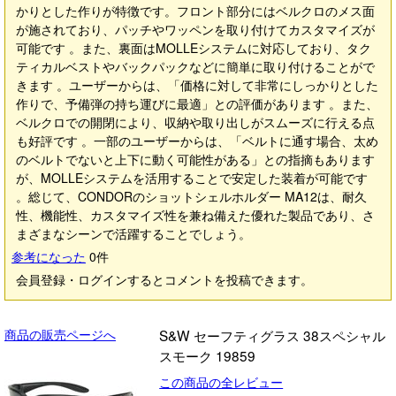
かりとした作りが特徴です。フロント部分にはベルクロのメス面
が施されており、パッチやワッペンを取り付けてカスタマイズが
可能です 。また、裏面はMOLLEシステムに対応しており、タク
ティカルベストやバックパックなどに簡単に取り付けることがで
きます 。ユーザーからは、「価格に対して非常にしっかりとした
作りで、予備弾の持ち運びに最適」との評価があります 。また、
ベルクロでの開閉により、収納や取り出しがスムーズに行える点
も好評です 。一部のユーザーからは、「ベルトに通す場合、太め
のベルトでないと上下に動く可能性がある」との指摘もあります
が、MOLLEシステムを活用することで安定した装着が可能です
。総じて、CONDORのショットシェルホルダー MA12は、耐久
性、機能性、カスタマイズ性を兼ね備えた優れた製品であり、さ
まざまなシーンで活躍することでしょう。
参考になった
0
件
会員登録・ログインするとコメントを投稿できます。
商品の販売ページへ
S&W セーフティグラス 38スペシャル
スモーク 19859
この商品の全レビュー