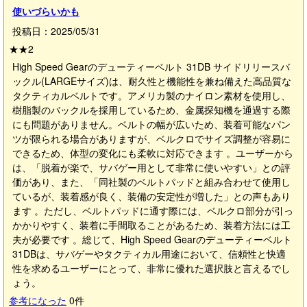
使いづらいかも
投稿日：2025/05/31
★★
2
High Speed Gearのデューティーベルト 31DB サイドリリースバ
ックル(LARGEサイズ)は、耐久性と機能性を兼ね備えた高品質な
タクティカルベルトです。アメリカ製のナイロン素材を使用し、
樹脂製のバックルを採用しているため、金属探知機を通過する際
にも問題がありません。ベルトの幅が広いため、装着可能なパン
ツが限られる場合がありますが、ベルクロでサイズ調整が容易に
できるため、体型の変化にも柔軟に対応できます 。ユーザーから
は、「脱着が楽で、サバゲー用として非常に使いやすい」との評
価があり、また、「同社製のベルトパッドと組み合わせて使用し
ているが、装着感が良く、装備の安定性が増した」との声もあり
ます 。ただし、ベルトパッドに通す際には、ベルクロ部分が引っ
かかりやすく、装着に手間取ることがあるため、装着方法には工
夫が必要です 。総じて、High Speed Gearのデューティーベルト
31DBは、サバゲーやタクティカル用途において、信頼性と快適
性を求めるユーザーにとって、非常に優れた選択肢と言えるでし
ょう。
参考になった
0
件