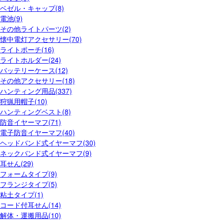
ベゼル・キャップ(8)
電池(9)
その他ライトパーツ(2)
懐中電灯アクセサリー(70)
ライトポーチ(16)
ライトホルダー(24)
バッテリーケース(12)
その他アクセサリー(18)
ハンティング用品(337)
狩猟用帽子(10)
ハンティングベスト(8)
防音イヤーマフ(71)
電子防音イヤーマフ(40)
ヘッドバンド式イヤーマフ(30)
ネックバンド式イヤーマフ(9)
耳せん(29)
フォームタイプ(9)
フランジタイプ(5)
粘土タイプ(1)
コード付耳せん(14)
解体・運搬用品(10)