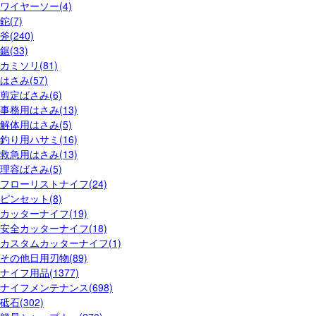
ワイヤーソー(4)
鉈(7)
斧(240)
鋸(33)
カミソリ(81)
はさみ(57)
剪定ばさみ(6)
事務用はさみ(13)
解体用はさみ(5)
釣り用ハサミ(16)
救急用はさみ(13)
理容ばさみ(5)
フローリストナイフ(24)
ピンセット(8)
カッターナイフ(19)
安全カッターナイフ(18)
カスタムカッターナイフ(1)
その他日用刃物(89)
ナイフ用品(1377)
ナイフメンテナンス(698)
砥石(302)