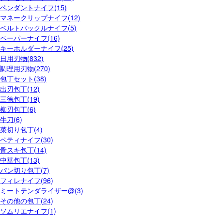
ペンダントナイフ(15)
マネークリップナイフ(12)
ベルトバックルナイフ(5)
ペーパーナイフ(16)
キーホルダーナイフ(25)
日用刃物(832)
調理用刃物(270)
包丁セット(38)
出刃包丁(12)
三徳包丁(19)
柳刃包丁(6)
牛刀(6)
菜切り包丁(4)
ペティナイフ(30)
骨スキ包丁(14)
中華包丁(13)
パン切り包丁(7)
フィレナイフ(96)
ミートテンダライザー@(3)
その他の包丁(24)
ソムリエナイフ(1)