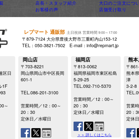
覧
店長・スタッフ紹介
大口のご注文につ
お客様の声
店舗受け取り
レプマート 通販部
土日祝休 営業時間 9:00～17:00
〒879-7124 大分県豊後大野市三重町内山153-12
TEL：050-3821-7502 E-mail：info@repmart.jp
岡山店
福岡店
熊本
〒703-8221
〒813-0062
〒861
速区日
岡山県岡山市中区長岡
福岡県福岡市東区松島
熊本
601-1
5-29-25
津
ル1F
TEL.092-710-5370
3-2-8
993
TEL.086-201-3100
TEL.0
営業時間／12：00～
00～
営業時間／12：00～
20：30
営業時
20：30
定休日／水曜日
20：3
定休日／水曜日
定休
＞＞ 詳しくはこちら