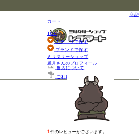
国内最大級のミリタリー総合通販
商品数
カート
TOP
カテゴリで探す
ブランドで探す
ミリタリーショップ
基礎知識
風月さんのプロフィール
当店について
ご利用ガイド
1
件のレビューがございます。