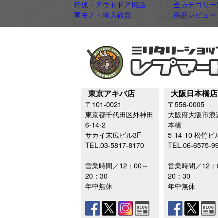
狩猟・アウトドア用品
全カテゴリ一
軍モノ・輸入雑貨
商品レビュー
東京アキバ店
大阪日本橋店
〒101-0021
〒556-0005
東京都千代田区外神田
大阪府大阪市浪
6-14-2
本橋
サカイ末広ビル3F
5-14-10 松竹ビ
TEL.03-5817-8170
TEL.06-6575-9
営業時間／12：00～
営業時間／12：
20：30
20：30
年中無休
年中無休