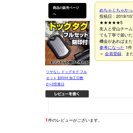
商品の販売ページ
めちゃくちゃかっ
へ
投稿日：2019/10/
★★★★★
5
友人と登山チーム
ても丁寧で届いた
機会があればまた
参考になった
1
件
＞
会員登録
、ま
ツヤなし ドッグタグ フル
セット 刻印付 加工日数
2〜3営業日
1
件のレビューがございます。