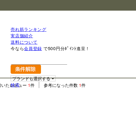
売れ筋ランキング
実店舗紹介
送料について
今なら
会員登録
で500円分ﾎﾟｲﾝﾄ進呈！
検索
書いたレビュー
1
件
参考になった件数
1
件