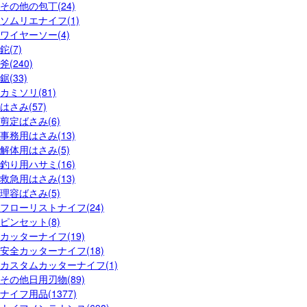
その他の包丁(24)
ソムリエナイフ(1)
ワイヤーソー(4)
鉈(7)
斧(240)
鋸(33)
カミソリ(81)
はさみ(57)
剪定ばさみ(6)
事務用はさみ(13)
解体用はさみ(5)
釣り用ハサミ(16)
救急用はさみ(13)
理容ばさみ(5)
フローリストナイフ(24)
ピンセット(8)
カッターナイフ(19)
安全カッターナイフ(18)
カスタムカッターナイフ(1)
その他日用刃物(89)
ナイフ用品(1377)