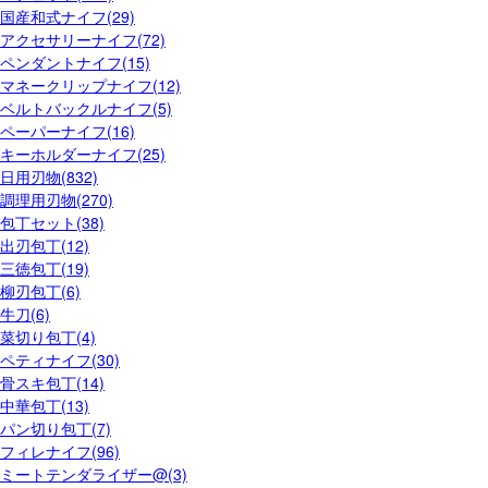
国産和式ナイフ(29)
アクセサリーナイフ(72)
ペンダントナイフ(15)
マネークリップナイフ(12)
ベルトバックルナイフ(5)
ペーパーナイフ(16)
キーホルダーナイフ(25)
日用刃物(832)
調理用刃物(270)
包丁セット(38)
出刃包丁(12)
三徳包丁(19)
柳刃包丁(6)
牛刀(6)
菜切り包丁(4)
ペティナイフ(30)
骨スキ包丁(14)
中華包丁(13)
パン切り包丁(7)
フィレナイフ(96)
ミートテンダライザー@(3)