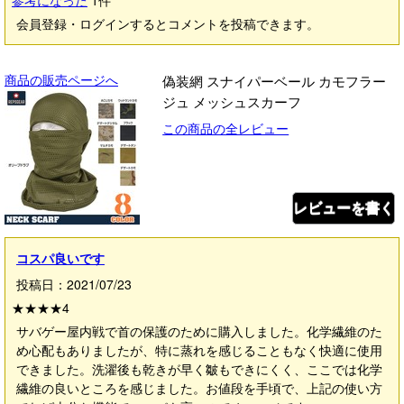
参考になった
1
件
会員登録・ログインするとコメントを投稿できます。
商品の販売ページへ
偽装網 スナイパーベール カモフラー
ジュ メッシュスカーフ
この商品の全レビュー
レビューを書く
コスパ良いです
投稿日：2021/07/23
★★★★
4
サバゲー屋内戦で首の保護のために購入しました。化学繊維のた
め心配もありましたが、特に蒸れを感じることもなく快適に使用
できました。洗濯後も乾きが早く皺もできにくく、ここでは化学
繊維の良いところを感じました。お値段を手頃で、上記の使い方