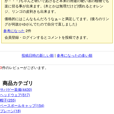
が・・・)ちゃんと研いであげると本来の用途の硬い茎の植物でも
楽に切る事が出来ます。(木とかは無理だけど)慣れるとオレン
ジ、リンゴの皮剥きも出来ます。
価格的にはこんなもんだろうなぁ～と満足してます。(後ろのリン
グが何故かゆがんでたので自分で直しました)
参考になった
2
件
会員登録・ログインするとコメントを投稿できます。
投稿日時の新しい順
|
参考になったの多い順
3
件のレビューがございます。
商品カテゴリ
サバゲー装備(4430)
ヘッドウェア(517)
帽子(255)
ベースボールキャップ(154)
プレーン(18)