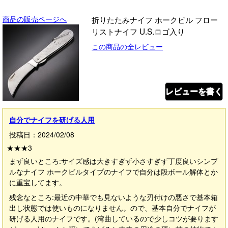
商品の販売ページへ
折りたたみナイフ ホークビル フロー
リストナイフ U.S.ロゴ入り
この商品の全レビュー
レビューを書く
自分でナイフを研げる人用
投稿日：2024/02/08
★★★
3
まず良いところ:サイズ感は大きすぎず小さすぎず丁度良いシンプ
ルなナイフ ホークビルタイプのナイフで自分は段ボール解体とか
に重宝してます。
残念なところ:最近の中華でも見ないような刃付けの悪さで基本箱
出し状態では使いものになりません。ので、基本自分でナイフが
研げる人用のナイフです。(湾曲しているので少しコツが要ります