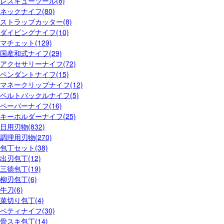
レスキューツール(8)
ネックナイフ(80)
ストラップカッター(8)
ダイビングナイフ(10)
マチェット(129)
国産和式ナイフ(29)
アクセサリーナイフ(72)
ペンダントナイフ(15)
マネークリップナイフ(12)
ベルトバックルナイフ(5)
ペーパーナイフ(16)
キーホルダーナイフ(25)
日用刃物(832)
調理用刃物(270)
包丁セット(38)
出刃包丁(12)
三徳包丁(19)
柳刃包丁(6)
牛刀(6)
菜切り包丁(4)
ペティナイフ(30)
骨スキ包丁(14)