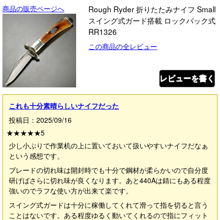
商品の販売ページへ
Rough Ryder 折りたたみナイフ Small
スイング式ガード搭載 ロックバック式
RR1326
この商品の全レビュー
レビューを書く
これも十分素晴らしいナイフだった
投稿日：2025/09/16
★★★★★
5
少し小ぶりで作業机の上に置いておいて扱いやすいナイフだなぁ
という感想です。
ブレードの切れ味は開封時でも十分で鋼材が柔らかいので自分度
研げばさらに切れ味が良くなります。あと440Aは錆にもある程度
強いのでラフな使い方が出来て楽です。
スイング式ガードは十分に稼働してくれて滑って指を切ると言う
ことはないです。ある程度ゆるく動いてくれるので指にフィット