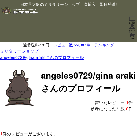
日本最大級のミリタリーショップ、直輸入、即日発送!
通常送料770円｜
レビュー数 29,007件
｜
ランキング
ミリタリーショップ
angeles0729/gina arakiさんのプロフィール
angeles0729/gina araki
さんのプロフィール
書いたレビュー
1
件
参考になった件数
0
件
1
件のレビューがございます。