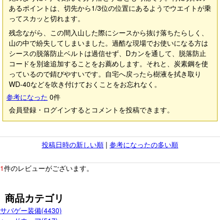
あるポイントは、切先から1/3位の位置にあるようでウエイトが乗
ってスカッと切れます。
残念ながら、この間入山した際にシースから抜け落ちたらしく、
山の中で紛失してしまいました。過酷な現場でお使いになる方は
シースの脱落防止ベルトは過信せず、Dカンを通して、脱落防止
コードを別途追加することをお薦めします。それと、炭素鋼を使
っているので錆びやすいです。自宅へ戻ったら樹液を拭き取り
WD-40などを吹き付けておくことをお忘れなく。
参考になった
0
件
会員登録・ログインするとコメントを投稿できます。
投稿日時の新しい順
|
参考になったの多い順
1
件のレビューがございます。
商品カテゴリ
サバゲー装備(4430)