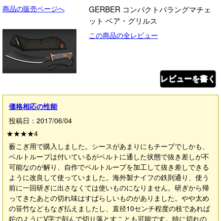
商品の販売ページへ
GERBER コンパクトパラングマチェ
ット ベア・グリルス
この商品の全レビュー
レビューを書く
価格相応の性能
投稿日：2017/06/04
★★★★
4
薮こぎ用で購入しました。シースがあまりにもチープでしかも、
ベルトループは付いているがベルトに通した状態で抜き差しが不
可能なのが解り、自作でベルトループを加工して抜き差しできる
ように改良して使っていました。海外製ナイフの鉄則通り、使う
前に一回研ぎに出さなくては使いものになりません。研ぎから帰
ってきたあとの切れ味はすばらしいものがありました。やや太め
の笹竹などもなぎ払えましたし、直径10センチ程度の枝であれば
鉈のようにV字で刻んで切り落とすことも可能です。特に切れの