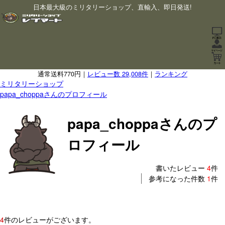
日本最大級のミリタリーショップ、直輸入、即日発送!
通常送料770円｜
レビュー数 29,008件
｜
ランキング
ミリタリーショップ
papa_choppaさんのプロフィール
papa_choppaさんのプ
ロフィール
書いたレビュー
4
件
参考になった件数
1
件
4
件のレビューがございます。