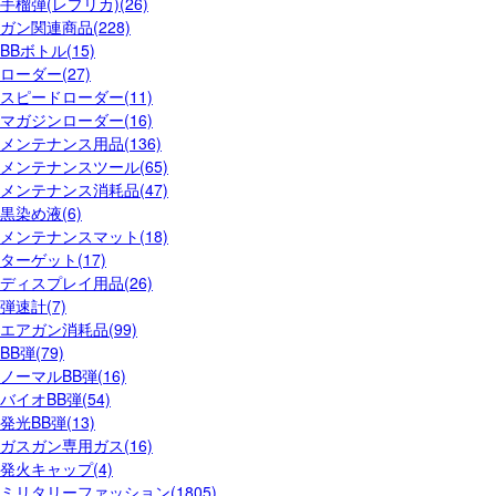
手榴弾(レプリカ)(26)
ガン関連商品(228)
BBボトル(15)
ローダー(27)
スピードローダー(11)
マガジンローダー(16)
メンテナンス用品(136)
メンテナンスツール(65)
メンテナンス消耗品(47)
黒染め液(6)
メンテナンスマット(18)
ターゲット(17)
ディスプレイ用品(26)
弾速計(7)
エアガン消耗品(99)
BB弾(79)
ノーマルBB弾(16)
バイオBB弾(54)
発光BB弾(13)
ガスガン専用ガス(16)
発火キャップ(4)
ミリタリーファッション(1805)