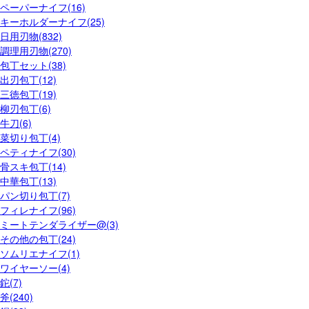
ペーパーナイフ(16)
キーホルダーナイフ(25)
日用刃物(832)
調理用刃物(270)
包丁セット(38)
出刃包丁(12)
三徳包丁(19)
柳刃包丁(6)
牛刀(6)
菜切り包丁(4)
ペティナイフ(30)
骨スキ包丁(14)
中華包丁(13)
パン切り包丁(7)
フィレナイフ(96)
ミートテンダライザー@(3)
その他の包丁(24)
ソムリエナイフ(1)
ワイヤーソー(4)
鉈(7)
斧(240)