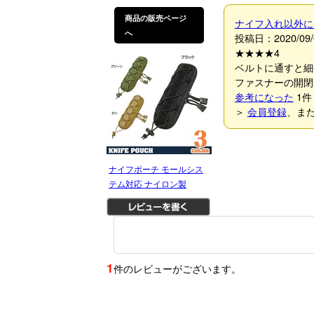
商品の販売ページ
ナイフ入れ以外に
へ
投稿日：2020/09/
★★★★
4
ベルトに通すと細
ファスナーの開閉
参考になった
1
件
＞
会員登録
、ま
ナイフポーチ モールシス
テム対応 ナイロン製
1
件のレビューがございます。