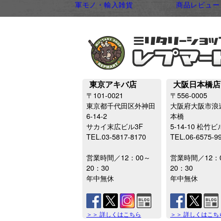
軍モノ・輸入雑貨
商品レビュー
東京アキバ店
大阪日本橋店
〒101-0021
〒556-0005
東京都千代田区外神田
大阪府大阪市浪
6-14-2
本橋
サカイ末広ビル3F
5-14-10 松竹ビ
TEL.03-5817-8170
TEL.06-6575-9
営業時間／12：00～
営業時間／12：
20：30
20：30
年中無休
年中無休
＞＞ 詳しくはこちら
＞＞ 詳しくはこち