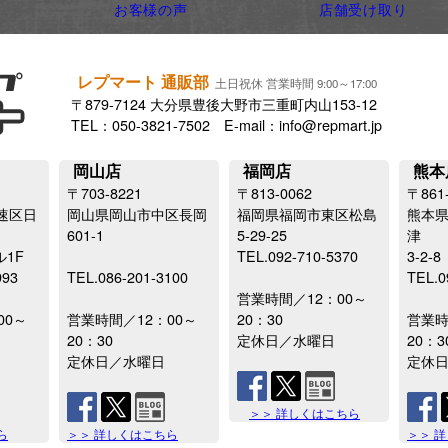
お客様の声
店舗受け取り
レプマート 通販部
土日祝休 営業時間 9:00～17:00
〒879-7124 大分県豊後大野市三重町内山153-12
TEL：050-3821-7502 E-mail：info@repmart.jp
岡山店
福岡店
熊本
〒703-8221
〒813-0062
〒861
速区日
岡山県岡山市中区長岡
福岡県福岡市東区松島
熊本
601-1
5-29-25
津
ル1F
TEL.092-710-5370
3-2-8
993
TEL.086-201-3100
TEL.0
営業時間／12：00～
00～
営業時間／12：00～
20：30
営業時
20：30
定休日／水曜日
20：3
定休日／水曜日
定休
＞＞ 詳しくはこちら
ら
＞＞ 詳しくはこちら
＞＞ 