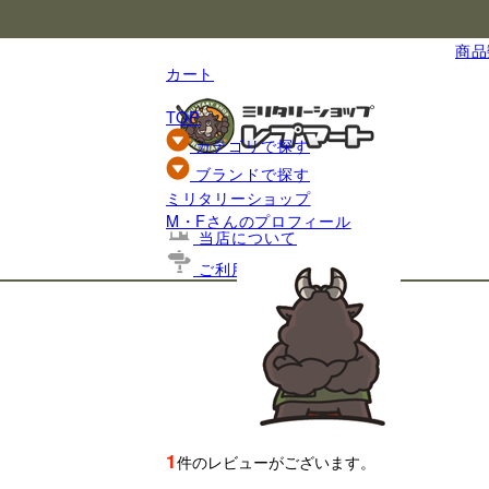
国内最大級のミリタリー総合通販
商品数
カート
TOP
カテゴリで探す
ブランドで探す
ミリタリーショップ
基礎知識
M・Fさんのプロフィール
当店について
ご利用ガイド
1
件のレビューがございます。