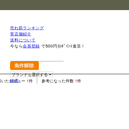
売れ筋ランキング
実店舗紹介
送料について
今なら
会員登録
で500円分ﾎﾟｲﾝﾄ進呈！
検索
書いたレビュー
1
件
参考になった件数
1
件